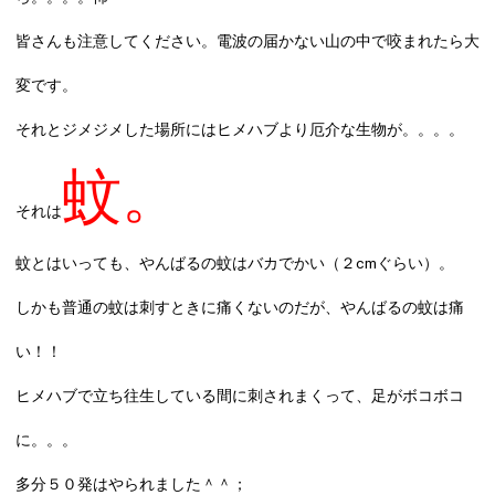
皆さんも注意してください。電波の届かない山の中で咬まれたら大
変です。
それとジメジメした場所にはヒメハブより厄介な生物が。。。。
蚊。
それは
蚊とはいっても、やんばるの蚊はバカでかい（２cmぐらい）。
しかも普通の蚊は刺すときに痛くないのだが、やんばるの蚊は痛
い！！
ヒメハブで立ち往生している間に刺されまくって、足がボコボコ
に。。。
多分５０発はやられました＾＾；