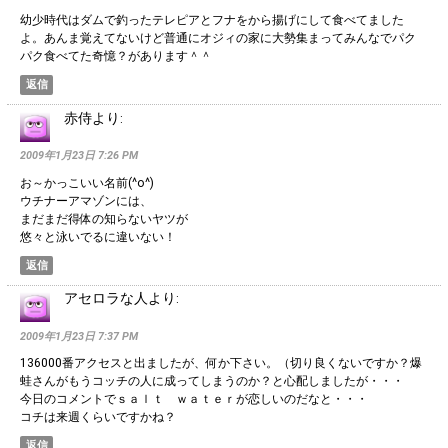
幼少時代はダムで釣ったテレピアとフナをから揚げにして食べてました
よ。あんま覚えてないけど普通にオジィの家に大勢集まってみんなでパク
パク食べてた奇憶？があります＾＾
返信
赤侍
より:
2009年1月23日 7:26 PM
お～かっこいい名前(^o^)
ウチナーアマゾンには、
まだまだ得体の知らないヤツが
悠々と泳いでるに違いない！
返信
アセロラな人
より:
2009年1月23日 7:37 PM
136000番アクセスと出ましたが、何か下さい。（切り良くないですか？爆
蛙さんがもうコッチの人に成ってしまうのか？と心配しましたが・・・
今日のコメントでｓａｌｔ ｗａｔｅｒが恋しいのだなと・・・
コチは来週くらいですかね？
返信