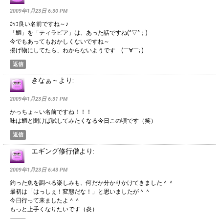
2009年1月23日 6:30 PM
ｶｯｺ良い名前ですね～♪
「鯛」を「ティラピア」は、あった話ですね(^▽^；)
今でもあってもおかしくないですね～
揚げ物にしてたら、わからないようです (￣∀￣; )
返信
きなぁ～
より:
2009年1月23日 6:31 PM
かっちょ～い名前ですね！！！
味は鯛と聞けば試してみたくなる今日この頃です（笑）
返信
エギング修行僧
より:
2009年1月23日 6:43 PM
釣った魚を調べる楽しみも、何だか分かりかけてきました＾＾
最初は「はっしぇ！変態だな！」と思いましたが＾＾
今日行って来ましたよ＾＾
もっと上手くなりたいです（炎）