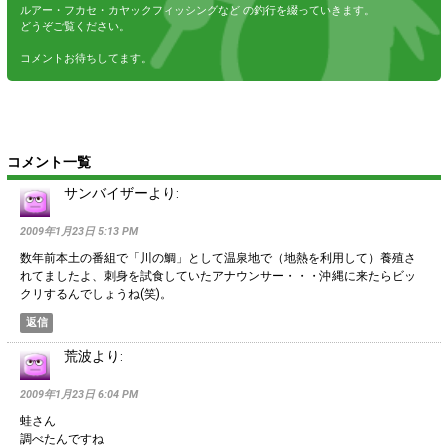
ルアー・フカセ・カヤックフィッシングなど の釣行を綴っていきます。
どうぞご覧ください。
コメントお待ちしてます。
コメント一覧
サンバイザー
より:
2009年1月23日 5:13 PM
数年前本土の番組で「川の鯛」として温泉地で（地熱を利用して）養殖さ
れてましたよ、刺身を試食していたアナウンサー・・・沖縄に来たらビッ
クリするんでしょうね(笑)。
返信
荒波
より:
2009年1月23日 6:04 PM
蛙さん
調べたんですね