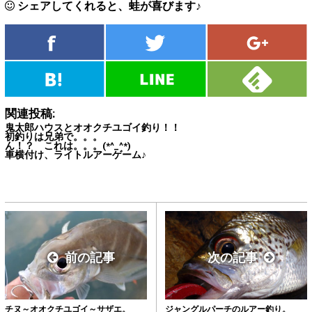
シェアしてくれると、蛙が喜びます♪
関連投稿:
鬼太郎ハウスとオオクチユゴイ釣り！！
初釣りは兄弟で。。。
ん！？ これは。。。(*^_^*)
車横付け、ライトルアーゲーム♪
前の記事
次の記事
チヌ～オオクチユゴイ～サザエ。
ジャングルパーチのルアー釣り。