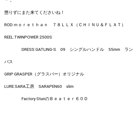
＾；
懲りずにまた来てくださいね！
ROD:
ｍｏｒｅｔｈａｎ ７８ＬＬＸ（ＣＨＩＮＵ＆ＦＬＡＴ）
REEL:
TWINPOWER 2500S
DRESS GATLING-S 09 シングルハンドル 55mm ラン
バス
GRIP:
GRASPER（グラスパー）オリジナル
LURE:
SARA工房 SARAPEN60 slim
Factory StunのＢｅａｔｅｒ６０Ｄ