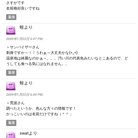
さすがです
名前格好良いですね
返信
蛙
より:
2009年1月23日 6:07 PM
＞サンバイザーさん
刺身ですか～！！うわぁ～大丈夫かな(>_<)
温泉地は綺麗なのかぁ～。。。汚い川の代表魚みたいなとこあるので、ど
うしても食べる気にはなれません。。
返信
蛙
より:
2009年1月23日 6:09 PM
＞荒波さん
調べたというか、色んな方々の情報です！
かっこいいのは名前だけですね（＾＾；
返信
swat
より: