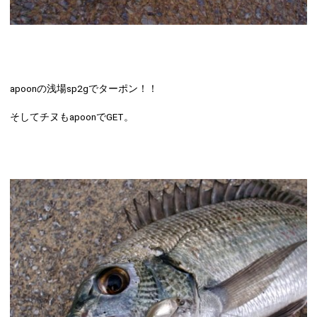
apoonの浅場sp2g
でターポン！！
そしてチヌもapoonでGET。