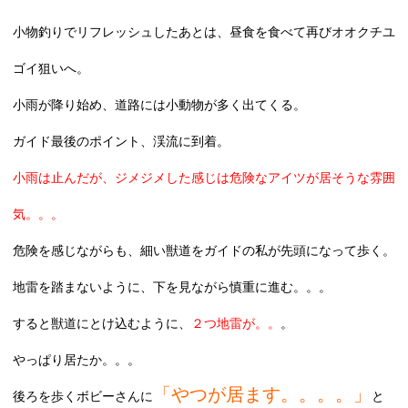
小物釣りでリフレッシュしたあとは、昼食を食べて再びオオクチユ
ゴイ狙いへ。
小雨が降り始め、道路には小動物が多く出てくる。
ガイド最後のポイント、渓流に到着。
小雨は止んだが、ジメジメした感じは危険なアイツが居そうな雰囲
気。。。
危険を感じながらも、細い獣道をガイドの私が先頭になって歩く。
地雷を踏まないように、下を見ながら慎重に進む。。。
すると獣道にとけ込むように、
２つ地雷が。。
。
やっぱり居たか。。。
「やつが居ます。。。。」
後ろを歩くボビーさんに
と