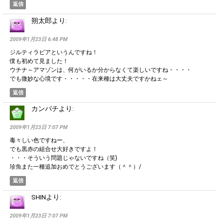
返信
朔太郎
より:
2009年1月23日 6:48 PM
ジルティラピアというんですね！
僕も初めて見ました！
ウチナ～アマゾンは、何がいるか分からなくて楽しいですね・・・・
でも微妙な心境です・・・・・在来種は大丈夫ですかねェ～
返信
カンパチ
より:
2009年1月23日 7:07 PM
毒々しい色ですねー、
でも黒赤の組合せ大好きですよ！
・・・そういう問題じゃないですね（笑)
珍魚また一種追加おめでとうございます（＾＾）/
返信
SHIN
より:
2009年1月23日 7:07 PM