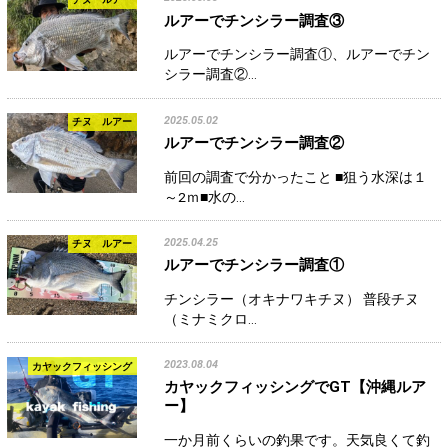
ルアーでチンシラー調査③
ルアーでチンシラー調査①、ルアーでチン
シラー調査②…
2025.05.02
チヌ ルアー
ルアーでチンシラー調査②
前回の調査で分かったこと ■狙う水深は１
～2ｍ■水の…
2025.04.25
チヌ ルアー
ルアーでチンシラー調査①
チンシラー（オキナワキチヌ） 普段チヌ
（ミナミクロ…
2023.08.04
カヤックフィッシング
カヤックフィッシングでGT【沖縄ルア
ー】
一か月前くらいの釣果です。天気良くて釣