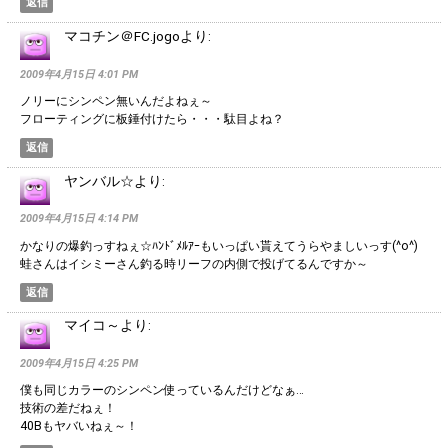
返信
マコチン＠FC.jogo
より:
2009年4月15日 4:01 PM
ノリーにシンペン無いんだよねぇ～
フローティングに板錘付けたら・・・駄目よね？
返信
ヤンバル☆
より:
2009年4月15日 4:14 PM
かなりの爆釣っすねぇ☆ﾊﾝﾄﾞﾒﾙｱｰもいっぱい貰えてうらやましいっす(^o^)
蛙さんはイシミーさん釣る時リーフの内側で投げてるんですか～
返信
マイコ～
より:
2009年4月15日 4:25 PM
僕も同じカラーのシンペン使っているんだけどなぁ…
技術の差だねぇ！
40Bもヤバいねぇ～！