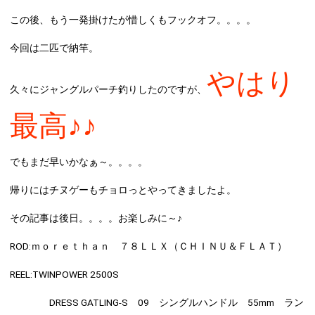
この後、もう一発掛けたが惜しくもフックオフ。。。。
今回は二匹で納竿。
やはり
久々にジャングルパーチ釣りしたのですが、
最高♪♪
でもまだ早いかなぁ～。。。。
帰りにはチヌゲーもチョロっとやってきましたよ。
その記事は後日。。。。お楽しみに～♪
ROD:
ｍｏｒｅｔｈａｎ ７８ＬＬＸ（ＣＨＩＮＵ＆ＦＬＡＴ）
REEL:
TWINPOWER 2500S
DRESS GATLING-S 09 シングルハンドル 55mm ラン