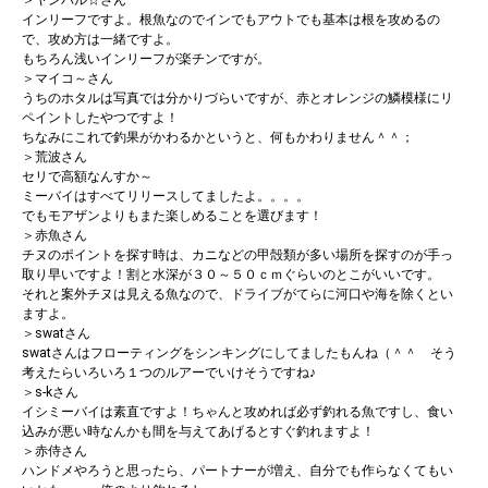
＞ヤンバル☆さん
インリーフですよ。根魚なのでインでもアウトでも基本は根を攻めるの
で、攻め方は一緒ですよ。
もちろん浅いインリーフが楽チンですが。
＞マイコ～さん
うちのホタルは写真では分かりづらいですが、赤とオレンジの鱗模様にリ
ペイントしたやつですよ！
ちなみにこれで釣果がかわるかというと、何もかわりません＾＾；
＞荒波さん
セリで高額なんすか～
ミーバイはすべてリリースしてましたよ。。。。
でもモアザンよりもまた楽しめることを選びます！
＞赤魚さん
チヌのポイントを探す時は、カニなどの甲殻類が多い場所を探すのが手っ
取り早いですよ！割と水深が３０～５０ｃｍぐらいのとこがいいです。
それと案外チヌは見える魚なので、ドライブがてらに河口や海を除くとい
ますよ。
＞swatさん
swatさんはフローティングをシンキングにしてましたもんね（＾＾ そう
考えたらいろいろ１つのルアーでいけそうですね♪
＞s-kさん
イシミーバイは素直ですよ！ちゃんと攻めれば必ず釣れる魚ですし、食い
込みが悪い時なんかも間を与えてあげるとすぐ釣れますよ！
＞赤侍さん
ハンドメやろうと思ったら、パートナーが増え、自分でも作らなくてもい