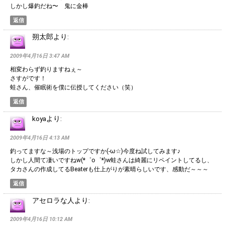
しかし爆釣だね〜 鬼に金棒
返信
朔太郎
より:
2009年4月16日 3:47 AM
相変わらず釣りますねぇ～
さすがです！
蛙さん、催眠術を僕に伝授してください（笑）
返信
koya
より:
2009年4月16日 4:13 AM
釣ってますな～浅場のトップですか(-ω☆)今度ね試してみます♪
しかし人間て凄いですねw(*゜o゜*)w蛙さんは綺麗にリペイントしてるし、
タカさんの作成してるBeaterも仕上がりが素晴らしいです、感動だ～～～
返信
アセロラな人
より:
2009年4月16日 10:12 AM