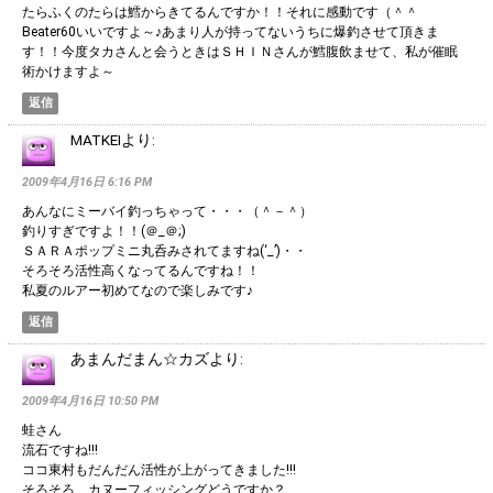
たらふくのたらは鱈からきてるんですか！！それに感動です（＾＾
Beater60いいですよ～♪あまり人が持ってないうちに爆釣させて頂きま
す！！今度タカさんと会うときはＳＨＩＮさんが鱈腹飲ませて、私が催眠
術かけますよ～
返信
MATKEI
より:
2009年4月16日 6:16 PM
あんなにミーバイ釣っちゃって・・・（＾－＾）
釣りすぎですよ！！(＠_＠;)
ＳＡＲＡポップミニ丸呑みされてますね(‘_’)・・
そろそろ活性高くなってるんですね！！
私夏のルアー初めてなので楽しみです♪
返信
あまんだまん☆カズ
より:
2009年4月16日 10:50 PM
蛙さん
流石ですね!!!
ココ東村もだんだん活性が上がってきました!!!
そろそろ、カヌーフィッシングどうですか？