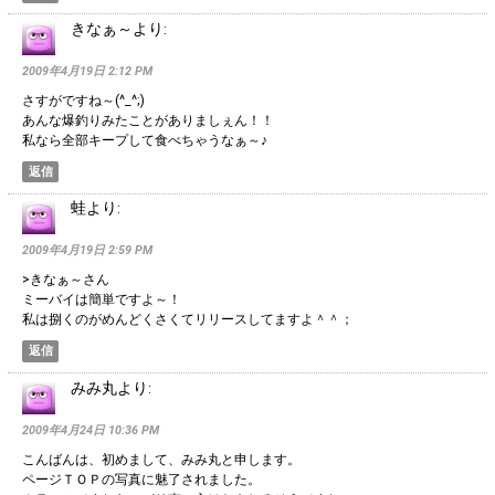
きなぁ～
より:
2009年4月19日 2:12 PM
さすがですね～(^_^;)
あんな爆釣りみたことがありましぇん！！
私なら全部キープして食べちゃうなぁ～♪
返信
蛙
より:
2009年4月19日 2:59 PM
>きなぁ～さん
ミーバイは簡単ですよ～！
私は捌くのがめんどくさくてリリースしてますよ＾＾；
返信
みみ丸
より:
2009年4月24日 10:36 PM
こんばんは、初めまして、みみ丸と申します。
ページＴＯＰの写真に魅了されました。