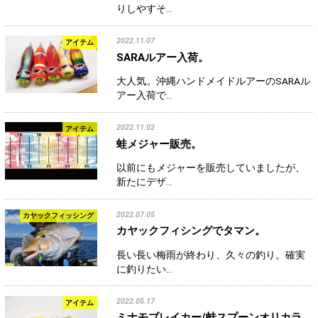
りしやすそ…
2022.11.07
アイテム
SARAルアー入荷。
大人気。沖縄ハンドメイドルアーのSARAル
アー入荷で…
2022.11.02
アイテム
蛙メジャー販売。
以前にもメジャーを販売していましたが、
新たにデザ…
2022.07.05
カヤックフィッシング
カヤックフィシングでタマン。
長い長い梅雨が終わり、久々の釣り。確実
に釣りたい…
2022.05.17
アイテム
ミナモブレイカー/蛙スプーンオリカラ