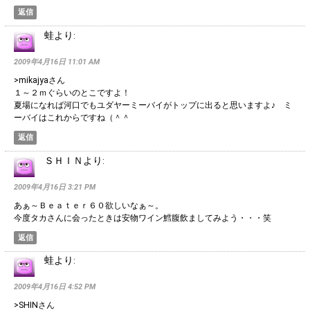
返信
蛙
より:
2009年4月16日 11:01 AM
>mikajyaさん
１～２ｍぐらいのとこですよ！
夏場になれば河口でもユダヤーミーバイがトップに出ると思いますよ♪ ミ
ーバイはこれからですね（＾＾
返信
ＳＨＩＮ
より:
2009年4月16日 3:21 PM
あぁ～Ｂｅａｔｅｒ６０欲しいなぁ～。
今度タカさんに会ったときは安物ワイン鱈腹飲ましてみよう・・・笑
返信
蛙
より:
2009年4月16日 4:52 PM
>SHINさん