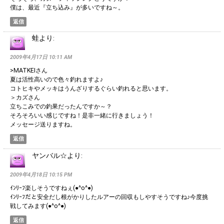
僕は、最近『立ち込み』が多いですね～。
返信
蛙
より:
2009年4月17日 10:11 AM
>MATKEIさん
夏は活性高いので色々釣れますよ♪
コトヒキやメッキはうんざりするぐらい釣れると思います。
＞カズさん
立ちこみでの釣果だったんですか～？
そろそろいい感じですね！是非一緒に行きましょう！
メッセージ送りますね。
返信
ヤンバル☆
より:
2009年4月18日 10:15 PM
ｲﾝﾘｰﾌ楽しそうですねぇ(●^o^●)
ｲﾝﾘｰﾌだと安全だし根がかりしたルアーの回収もしやすそうですね♪今度挑
戦してみます(●^o^●)
返信