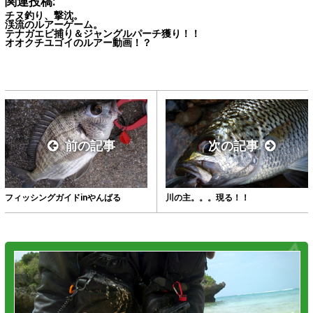
関連投稿:
チヌ釣り、撃沈。
渓流のルアーゲーム。
テナガエビ捕り＆ジャングルパーチ獲り！！
オオクチユゴイのルアー動画！？
前の記事
次の記事
フィッシングガイドinやんばる
川の主。。。現る！！