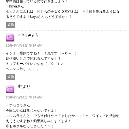
撃準備は整っているので行きましょう！
＞koyaさん
タカさんによれば、同じものを１００本作れば、同じ形を作れるようにな
るそうですよ！koyaさんもどうですか～？
返信
mikajya
より:
2009年4月16日 10:39 AM
イシミー爆釣ですね！！！鬼です（～０～；）
結構浅いとこで釣れるんですか！？
トップミーバイいいなぁ（゜０゜）♪
ペンシル欲しい。。。
返信
蛙
より:
2009年4月16日 10:39 AM
＞アセロラさん
今回はやんばるじゃないですよ！
ニシムラさんとこでも逆付けやってましたか～（＾＾ ワインド釣法は使
えそうですよね！釣果楽しみにすてます！
私もホタルなくしました＾＾；