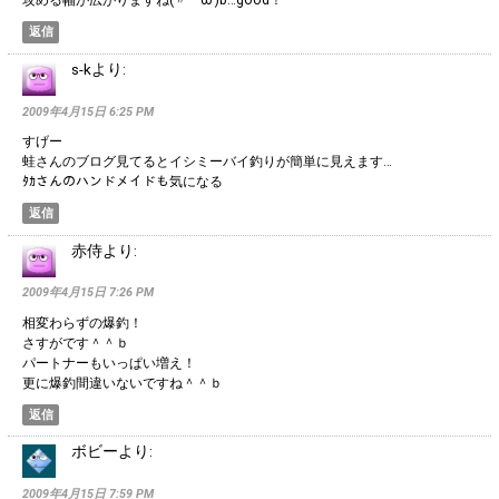
攻める幅が広がりますね(〃ゝω’)b…good！
返信
s-k
より:
2009年4月15日 6:25 PM
すげー
蛙さんのブログ見てるとイシミーバイ釣りが簡単に見えます…
ﾀｶさんのハンドメイドも気になる
返信
赤侍
より:
2009年4月15日 7:26 PM
相変わらずの爆釣！
さすがです＾＾ｂ
パートナーもいっぱい増え！
更に爆釣間違いないですね＾＾ｂ
返信
ボビー
より:
2009年4月15日 7:59 PM