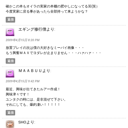
確かこの本もオイラの実家の本棚の肥やしになってる筈(笑）
今度実家に戻る事があったら全部持って来ようかな？
返信
エギング修行僧
より:
2009年4月15日 8:20 PM
放置プレイの次は僕の大好きなミーバイ画像・・・
もう興奮ＭＡＸでヨダレが止まりません・・・ハァハァ・・・
返信
ＭＡＡＢＵＵ
より:
2009年4月15日 9:42 PM
最近、興味が出てきたルアー作成！
興味津々です！
ユンタクの時には、是非混ぜて下さい。
それにしても、爆釣凄い！！！！！
返信
SHO
より: