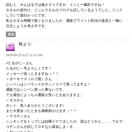
読むと、やんばるでは無さそうですが、イシミー爆釣ですね！
ホタルの逆付け、ニシムラさんのブログも試しているようでした。リンク
していて面白かったです。
私もホタル殉職で無くなりましたが、通販でワインド釣法の道具と一種に
注文しようか考え中です。
返信
蛙
より:
2009年4月16日 10:35 AM
>たるがに～さん
たるがに～号よろしくです！
メッセージ送っときますね（＾＾
＞ポーキーズ（ロゴ屋）さん
シンペンはシーランドかサンノリーで買ってますよ！
通販ではシンペン買った事ないです。
でも場合によっちゃ通販が安いときありますよ。
＞タカさん
ホント、色々ありがとうございます♪
また今度会ったときも催眠術かけます（＾＾
＞マコチンさん
シンキングをトップには結構イケてましたが、逆はどうかと。。。でもマ
コチンさんが試してＯＫなら真似しま～す。