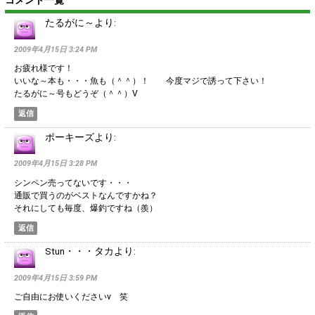
コメント一覧
たるがに～
より:
2009年4月15日 3:24 PM
お疲れ様です！
いいな～本も・・・魚も（＾＾）！ 今度マジで誘って下さい！
たるがに～号もどうぞ（＾＾）V
返信
ポーキーズ
より:
2009年4月15日 3:28 PM
シンペン売ってないです・・・
通販で買うのがベストなんですかね？
それにしても毎度、爆釣ですね（羨）
返信
Stun・・・タカ
より:
2009年4月15日 3:59 PM
ご自由にお使いくださいv 笑