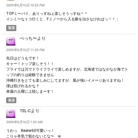
2009年4月15日 10:52 PM
TOPミーバイ、ありっすねぇ楽しそうっすね＾＾
イシミーなトコ行くと、Fミノーから入る癖を治さなければっ＾＾；
返信
べっち〜
より:
2009年4月15日 11:20 PM
先日はどうもです！
キャー！トップ楽しそう！！
フライでは川でドライフライで楽しめますが、北海道ではなかなか海でト
ップの釣りは経験できません
沖縄行きをとても楽しみにしてますが、風が強いイメージありますね！
僕は投げれるかな？
来週の土曜に上陸しまーす！
返信
TEL-C
より:
2009年4月16日 1:03 AM
うわっ Beater60可愛いっ！
こりゃ本気で狙わないとな〜 w