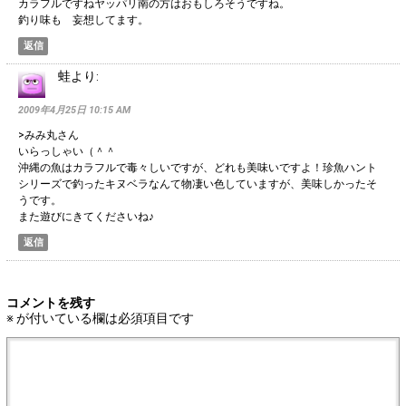
カラフルですねヤッパリ南の方はおもしろそうですね。
釣り味も 妄想してます。
返信
蛙
より:
2009年4月25日 10:15 AM
>みみ丸さん
いらっしゃい（＾＾
沖縄の魚はカラフルで毒々しいですが、どれも美味いですよ！珍魚ハント
シリーズで釣ったキヌベラなんて物凄い色していますが、美味しかったそ
うです。
また遊びにきてくださいね♪
返信
コメントを残す
※
が付いている欄は必須項目です