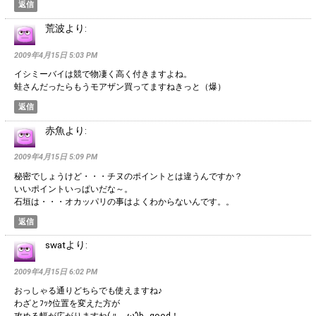
返信
荒波
より:
2009年4月15日 5:03 PM
イシミーバイは競で物凄く高く付きますよね。
蛙さんだったらもうモアザン買ってますねきっと（爆）
返信
赤魚
より:
2009年4月15日 5:09 PM
秘密でしょうけど・・・チヌのポイントとは違うんですか？
いいポイントいっぱいだな～。
石垣は・・・オカッパリの事はよくわからないんです。。
返信
swat
より:
2009年4月15日 6:02 PM
おっしゃる通りどちらでも使えますね♪
わざとﾌｯｸ位置を変えた方が