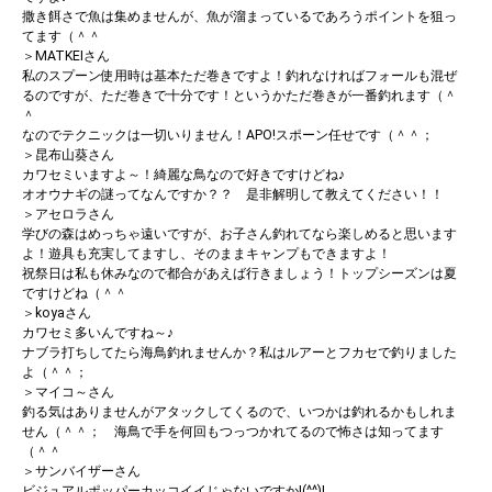
撒き餌さで魚は集めませんが、魚が溜まっているであろうポイントを狙っ
てます（＾＾
＞MATKEIさん
私のスプーン使用時は基本ただ巻きですよ！釣れなければフォールも混ぜ
るのですが、ただ巻きで十分です！というかただ巻きが一番釣れます（＾
＾
なのでテクニックは一切いりません！APO!スポーン任せです（＾＾；
＞昆布山葵さん
カワセミいますよ～！綺麗な鳥なので好きですけどね♪
オオウナギの謎ってなんですか？？ 是非解明して教えてください！！
＞アセロラさん
学びの森はめっちゃ遠いですが、お子さん釣れてなら楽しめると思います
よ！遊具も充実してますし、そのままキャンプもできますよ！
祝祭日は私も休みなので都合があえば行きましょう！トップシーズンは夏
ですけどね（＾＾
＞koyaさん
カワセミ多いんですね～♪
ナブラ打ちしてたら海鳥釣れませんか？私はルアーとフカセで釣りました
よ（＾＾；
＞マイコ～さん
釣る気はありませんがアタックしてくるので、いつかは釣れるかもしれま
せん（＾＾； 海鳥で手を何回もつっつかれてるので怖さは知ってます
（＾＾
＞サンバイザーさん
ビジュアルポッパーカッコイイじゃないですか!(^^)!