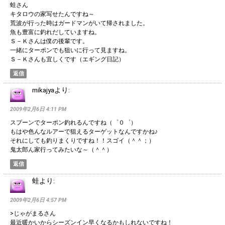
蛙さん
キタロウの家写せたんですね～
荒波が行った時はガードマンがいて帰されました。
魚も豊富に釣れだしていますね。
Ｓ－Ｋさんは僕の後輩です。
一緒にターポンでも狙いに行って見ますね。
Ｓ－Ｋさんも宜しくです（エギング日記）
返信
mikajya
より:
2009年2月6日 4:11 PM
スプーンでターポン釣れるんですね（゜０゜）
もはや色んなルアーで狙えるターゲットなんですかね♪
それにしても釣りまくりですね！！スゴイ（＾＾；）
鬼太郎ん家行ってみたいな～（＾＾）
返信
蛙
より:
2009年2月6日 4:57 PM
>じゃがまるさん
最近暖かいからシーズンイン早くなるかもしれないですね！