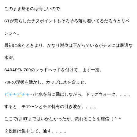
このまま帰るのは悔しいので、
GTが荒らしたチヌポイントもそろそろ落ち着いてるだろうとリベ
ンジへ。
最初に来たときより、かなり潮位は下がっているがチヌには最適な
水深。
SARAPEN 70Rのレッドヘッド
を付けて、まず一投。
70Rの形状を活かし、カップに水を含ませ、
ピチャピチャ
っと水を前に飛ばしながら、ドッグウォーク。。。。
すると、モア〜ンとチヌ特有の引き波が。。。。
ここではHITまではいかなかったが、釣れることを確信（＾＾
２投目は集中して、通す。。。。