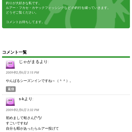
釣りが大好きな私です。
ルアー・フカセ・カヤックフィッシングなど の釣行を綴っていきます。
どうぞご覧ください。
コメントお待ちしてます。
コメント一覧
じゃがまる
より:
2009年2月6日 3:15 PM
やんばるシーズンインですね～（＾＾）。
返信
s-k
より:
2009年2月6日 3:32 PM
初めまして蛙さん(^-^)/
すごいですね!
自分も暇があったらルアー投げて