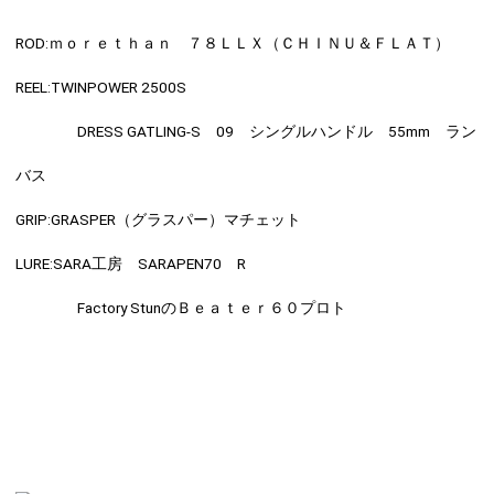
ROD:
ｍｏｒｅｔｈａｎ ７８ＬＬＸ（ＣＨＩＮＵ＆ＦＬＡＴ）
REEL:
TWINPOWER 2500S
DRESS GATLING-S 09 シングルハンドル 55mm ラン
バス
GRIP:
GRASPER（グラスパー）マチェット
LURE:
SARA工房 SARAPEN70 R
Factory StunのＢｅａｔｅｒ６０プロト