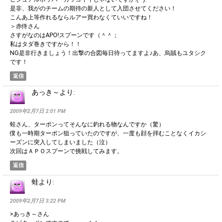
是非、我がのチームの期待の新人として入団させてください！
こんあ上等作れるならルアー買わなくていいですね！
＞赤侍さん
さすがなのはAPO!スプーンです（＾＾；
私はタダ巻きですから！！
NG是非行きましょう！出撃の合図毎日待ってますよ♪あ、烏賊もユタシク
です！
返信
あっき～
より:
2009年2月7日 2:01 PM
蛙さん、ターポンってそんなに釣れる物なんですか（驚）
僕も一時期ターポン狙っていたのですが、一度も顔を拝むことなくイカシ
ーズンに突入してしまいました（泣）
次回はＡＰＯスプーンで挑戦してみます。
返信
蛙
より:
2009年2月7日 3:22 PM
>あっき～さん