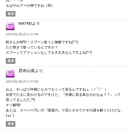
ね・・・汗
もはやルアーの神ですね（拝）
返信
MATKEI
より:
2009年2月6日 6:12 PM
蛙さんがAPO！スプーン使うと無敵ですね(^-^)
ただ巻きで使っているんですか？
スプーンてアクションなしでも大丈夫なんですよね(^-^)
返信
昆布山葵
より:
2009年2月6日 6:19 PM
およ。やっぱり沖縄にもカワセミって居るんですねぇ（〃´▽｀）
近所でたまに見かけるのですけど、『沖縄に居る鳥なのかなぁ？？』って
思ってました(^_^*)
ナゾ解明!
あとは、スーパー汚い川『国場川』で見たオオウナギの謎を解くだけだな…
(-ω-´)
返信