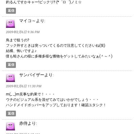
釣るんですかキャー!ビックリ!! (*゜ロ゜)ノミ☆
返信
マイコ～
より:
2009年2月6日 9:36 PM
鳥まで狙うの?
フック外すときは突っついてくるので注意してくださいね(笑)
結構、怖いですよ♪
僕も蛙さんの様に多種多様な獲物をゲットしてみたいなぁ(＾～＾)
返信
サンバイザー
より:
2009年2月6日 11:30 PM
m(_ _)m見事な釣果で！・・・
ウチのビジュアル系を混ぜてみてはいかがでしょう・・・
ハンドメイドポッパーをアップしております！確認ユタシク！
返信
赤侍
より: