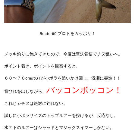
Beater60 プロト
をガッポリ！
メッキ釣りに飽きてきたので、今度は撃沈覚悟でチヌ狙いへ。
ポイント着き、ポイントを観察すると、
６０〜７０cmのGTが小ボラを追いかけ回し、浅瀬に突進！！
バッコンボッコン！
背びれを出しながら、
これじゃチヌは絶対に釣れない。
試しに小ボラサイズのトップルアーを投げるが、反応なし。
水面下のルアーはシャッドとマジックスイマーしかない。