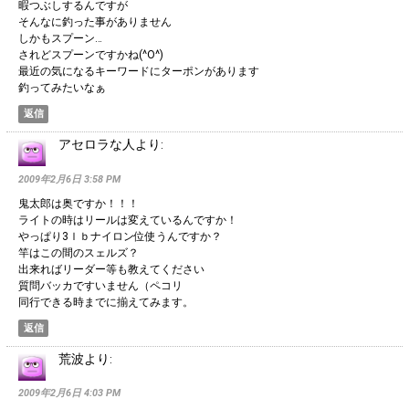
暇つぶしするんですが
そんなに釣った事がありません
しかもスプーン…
されどスプーンですかね(^O^)
最近の気になるキーワードにターポンがあります
釣ってみたいなぁ
返信
アセロラな人
より:
2009年2月6日 3:58 PM
鬼太郎は奥ですか！！！
ライトの時はリールは変えているんですか！
やっぱり3ｌｂナイロン位使うんですか？
竿はこの間のスェルズ？
出来ればリーダー等も教えてください
質問バッカですいません（ペコリ
同行できる時までに揃えてみます。
返信
荒波
より:
2009年2月6日 4:03 PM