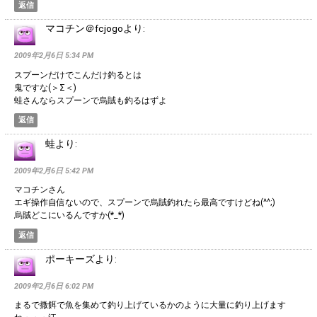
返信
マコチン＠fcjogo
より:
2009年2月6日 5:34 PM
スプーンだけでこんだけ釣るとは
鬼ですな(＞Σ＜)
蛙さんならスプーンで烏賊も釣るはずよ
返信
蛙
より:
2009年2月6日 5:42 PM
マコチンさん
エギ操作自信ないので、スプーンで烏賊釣れたら最高ですけどね(^^;)
烏賊どこにいるんですか(*_*)
返信
ポーキーズ
より:
2009年2月6日 6:02 PM
まるで撒餌で魚を集めて釣り上げているかのように大量に釣り上げます