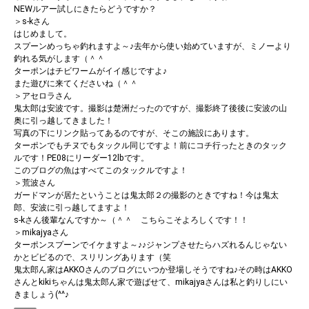
NEWルアー試しにきたらどうですか？
＞s-kさん
はじめまして。
スプーンめっちゃ釣れますよ～♪去年から使い始めていますが、ミノーより
釣れる気がします（＾＾
ターポンはチビワームがイイ感じですよ♪
また遊びに来てくださいね（＾＾
＞アセロラさん
鬼太郎は安波です。撮影は楚洲だったのですが、撮影終了後後に安波の山
奥に引っ越してきました！
写真の下にリンク貼ってあるのですが、そこの施設にあります。
ターポンでもチヌでもタックル同じですよ！前にコチ行ったときのタック
ルです！PE08にリーダー12lbです。
このブログの魚はすべてこのタックルですよ！
＞荒波さん
ガードマンが居たということは鬼太郎２の撮影のときですね！今は鬼太
郎、安波に引っ越してますよ！
s-kさん後輩なんですか～（＾＾ こちらこそよろしくです！！
＞mikajyaさん
ターポンスプーンでイケますよ～♪♪ジャンプさせたらハズれるんじゃない
かとビビるので、スリリングあります（笑
鬼太郎ん家はAKKOさんのブログにいつか登場しそうですね♪その時はAKKO
さんとkikiちゃんは鬼太郎ん家で遊ばせて、mikajyaさんは私と釣りしにい
きましょう(^^♪