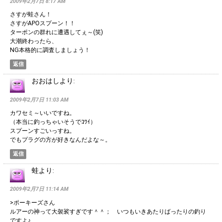
2009年2月7日 8:17 AM
さすが蛙さん！
さすがAPOスプーン！！
ターポンの群れに遭遇してぇ～(笑)
大潮終わったら、
NG本格的に調査しましょう！
返信
おおはし
より:
2009年2月7日 11:03 AM
カワセミ～いいですね。
（本当に釣っちゃいそうでｺﾜｲ）
スプーンすごいっすね。
でもプラグの方が好きなんだよな～。
返信
蛙
より:
2009年2月7日 11:14 AM
>ポーキーズさん
ルアーの神って大袈裟すぎです＾＾； いつもいきあたりばったりの釣り
ですよ♪