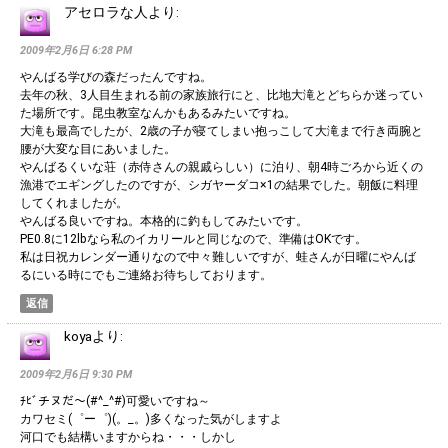
アセロラな人
より:
2009年2月6日 6:28 PM
やんばる学びの森だったんですね。
去年の秋、3人目生まれる前の家族旅行にと、比地大滝とどちらか迷ってい
た場所です。昆虫教室なんかもあるみたいですね。
大滝も最高でしたが、2歳の子が寝てしまい抱っこして大滝まで行き両腕と
腰が大変な目にあいました。
やんばるくいな荘（赤侍さんの親戚らしい）に泊り、朝4時ごろから近くの
漁港でエギングしたのですが、シガヤーダコ×1の結果でした。朝飯に料理
してくれましたが。
やんばる良いですね。本格的に釣もしてみたいです。
PE0.8に12lbなら私のイカリールと同じなので、準備はOKです。
私は日祝カレンダー通りなので中々難しいですが、蛙さんが日曜にやんば
るにいる時にでもご連絡お待ちしております。
返信
koya
より:
2009年2月6日 9:30 PM
ﾁﾋﾞチヌだ～(#^_^#)可愛いですね～
カワセミ(゜ー゜)(。_。)多くなった気がしますよ
河口でも結構いますからね・・・しかし