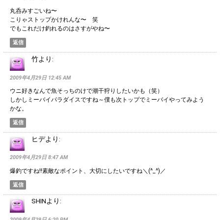
丸呑みすごいね〜
こりゃストップかけれんな〜 笑
でもこれだけ釣れるのはさすがやね〜
返信
竹
より:
2009年4月29日 12:45 AM
ウニ好きなんで魚そっちのけで潮干狩りしたいかも（笑）
しかしミーバイパラダイスですね～僕も次トップでミーバイやってみよう
かな。
返信
ヒデ
より:
2009年4月29日 8:47 AM
爆釣ですね!!素敵なポイント、大切にしたいですね＼(^_^)／
返信
SHIN
より:
2009年4月29日 6:20 PM