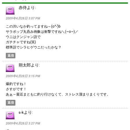
赤侍
より:
2009年4月28日 3:07 PM
この渋いなか釣ってますね～(o^-’)b
サラポップ丸呑み画像は衝撃ですね＼(~o~)／
ウニはクンジャン語で
ガチチャですね(笑)
標準語でシラヒゲウニだったかな？
返信
朔太郎
より:
2009年4月28日 3:15 PM
爆釣ですね！
さすがです！
あぁ～最近まともに釣り行けなくて、ストレス溜まりまくりです。
返信
s-k
より:
2009年4月28日 3:27 PM