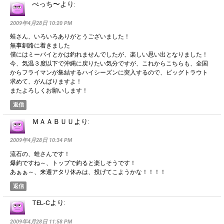
べっち〜
より:
2009年4月28日 10:20 PM
蛙さん、いろいろありがとうございました！
無事釧路に着きました
僕にはミーバイとかは釣れませんでしたが、楽しい思い出となりました！
今、気温３度以下で沖縄に戻りたい気分ですが、これからこちらも、全国
からフライマンが集結するハイシーズンに突入するので、ビッグトラウト
求めて、がんばりますよ！
またよろしくお願いします！
返信
ＭＡＡＢＵＵ
より:
2009年4月28日 10:34 PM
流石の、蛙さんです！
爆釣ですね～、トップで釣ると楽しそうです！
あぁぁ～、来週アタリ休みは、投げてこようかな！！！！
返信
TEL-C
より:
2009年4月28日 11:58 PM