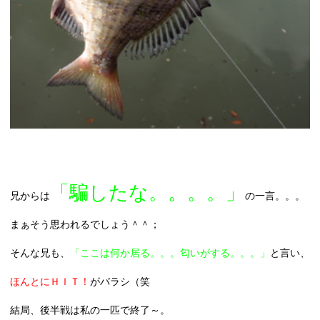
「騙したな。。。。」
兄からは
の一言。。。
まぁそう思われるでしょう＾＾；
そんな兄も、
「ここは何か居る。。。匂いがする。。。」
と言い、
ほんとにＨＩＴ！
がバラシ（笑
結局、後半戦は私の一匹で終了～。