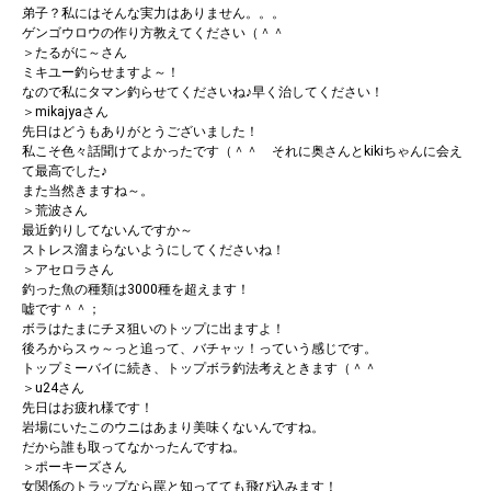
弟子？私にはそんな実力はありません。。。
ゲンゴウロウの作り方教えてください（＾＾
＞たるがに～さん
ミキユー釣らせますよ～！
なので私にタマン釣らせてくださいね♪早く治してください！
＞mikajyaさん
先日はどうもありがとうございました！
私こそ色々話聞けてよかったです（＾＾ それに奥さんとkikiちゃんに会え
て最高でした♪
また当然きますね～。
＞荒波さん
最近釣りしてないんですか～
ストレス溜まらないようにしてくださいね！
＞アセロラさん
釣った魚の種類は3000種を超えます！
嘘です＾＾；
ボラはたまにチヌ狙いのトップに出ますよ！
後ろからスゥ～っと追って、バチャッ！っていう感じです。
トップミーバイに続き、トップボラ釣法考えときます（＾＾
＞u24さん
先日はお疲れ様です！
岩場にいたこのウニはあまり美味くないんですね。
だから誰も取ってなかったんですね。
＞ポーキーズさん
女関係のトラップなら罠と知ってても飛び込みます！