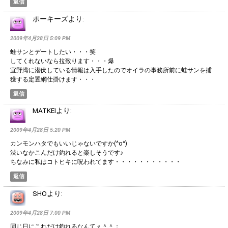
返信
ポーキーズ
より:
2009年4月28日 5:09 PM
蛙サンとデートしたい・・・笑
してくれないなら拉致ります・・・爆
宜野湾に潜伏している情報は入手したのでオイラの事務所前に蛙サンを捕
獲する定置網仕掛けます・・・
返信
MATKEI
より:
2009年4月28日 5:20 PM
カンモンハタでもいいじゃないですか(^o^)
渋いなかこんだけ釣れると楽しそうです♪
ちなみに私はコトヒキに呪われてます・・・・・・・・・・・
返信
SHO
より:
2009年4月28日 7:00 PM
同じ日にこれだけ釣れるなんてぇ＾＾；