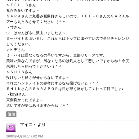
＞ＴＥＬ－Ｃさん
丸呑み多いですよ～
ＳＡＲＡさんは丸呑み画像好きらしいので、ＴＥＬ－ＣさんのＳＡＲＡル
アーも丸呑みさせてください（＾＾
＞竹さん
ウニはやんばるに沢山いましたよ～
ミーバイも沢山いるし、これからはトップに出やすいので是非チャレンジ
してください。
＞ヒデさん
ミーバイは居なくなるの早いですから、全部リリースです。
美味い魚なんですが、居なくなるのは釣人として悲しいですからね！今度
来沖したら釣ってください（＾＾
＞ＳＨＩＮさん
投げないと良さが分からないですよ～
それにハンドメイドの参考にするなら投げないと（＾＾
ＳＨＩＮさんのＳＡＲＡＰＯＰは目が早く泳がしてくれって目でしょ♪
＞koyaさん
東側良かったですよ～
遠いですが夢はありますからね（＾＾
返信
マイコ～
より:
2009年4月30日 9:02 PM