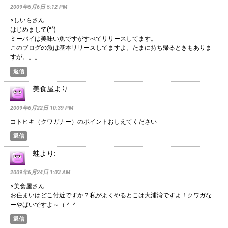
2009年5月6日 5:12 PM
>しいらさん
はじめまして(^^)
ミーバイは美味い魚ですがすべてリリースしてます。
このブログの魚は基本リリースしてますよ。たまに持ち帰るときもありま
すが。。。
返信
美食屋
より:
2009年6月22日 10:39 PM
コトヒキ（クワガナー）のポイントおしえてください
返信
蛙
より:
2009年6月24日 1:03 AM
>美食屋さん
お住まいはどこ付近ですか？私がよくやるとこは大浦湾ですよ！クワガな
ーやばいですよ～（＾＾
返信