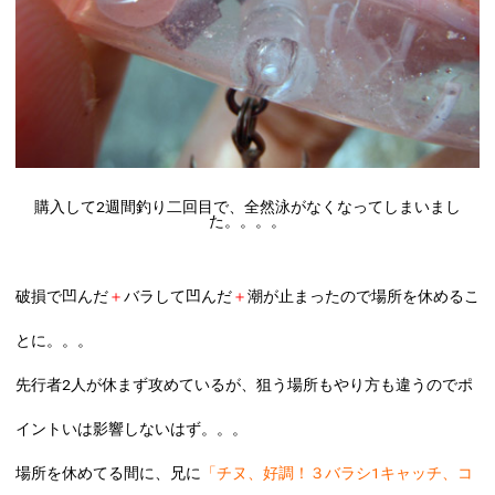
購入して2週間釣り二回目で、全然泳がなくなってしまいまし
た。。。。
破損で凹んだ
＋
バラして凹んだ
＋
潮が止まったので場所を休めるこ
とに。。。
先行者2人が休まず攻めているが、狙う場所もやり方も違うのでポ
イントいは影響しないはず。。。
場所を休めてる間に、兄に
「チヌ、好調！３バラシ1キャッチ、コ