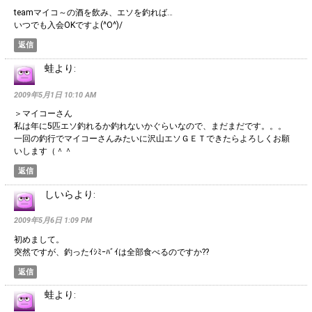
teamマイコ～の酒を飲み、エソを釣れば…
いつでも入会OKですよ(^O^)/
返信
蛙
より:
2009年5月1日 10:10 AM
＞マイコーさん
私は年に5匹エソ釣れるか釣れないかぐらいなので、まだまだです。。。
一回の釣行でマイコーさんみたいに沢山エソＧＥＴできたらよろしくお願
いします（＾＾
返信
しいら
より:
2009年5月6日 1:09 PM
初めまして。
突然ですが、釣ったｲｼﾐｰﾊﾞｲは全部食べるのですか??
返信
蛙
より: