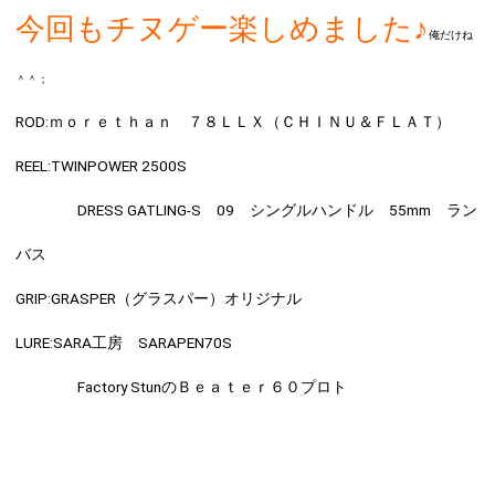
今回もチヌゲー楽しめました♪
俺だけね
＾＾；
ROD:
ｍｏｒｅｔｈａｎ ７８ＬＬＸ（ＣＨＩＮＵ＆ＦＬＡＴ）
REEL:
TWINPOWER 2500S
DRESS GATLING-S 09 シングルハンドル 55mm ラン
バス
GRIP:
GRASPER（グラスパー）オリジナル
LURE:
SARA工房 SARAPEN70S
Factory StunのＢｅａｔｅｒ６０プロト