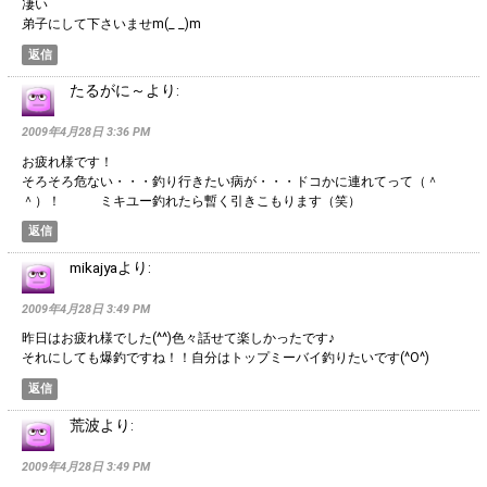
凄い
弟子にして下さいませm(_ _)m
返信
たるがに～
より:
2009年4月28日 3:36 PM
お疲れ様です！
そろそろ危ない・・・釣り行きたい病が・・・ドコかに連れてって（＾
＾）！ ミキユー釣れたら暫く引きこもります（笑）
返信
mikajya
より:
2009年4月28日 3:49 PM
昨日はお疲れ様でした(^^)色々話せて楽しかったです♪
それにしても爆釣ですね！！自分はトップミーバイ釣りたいです(^O^)
返信
荒波
より:
2009年4月28日 3:49 PM