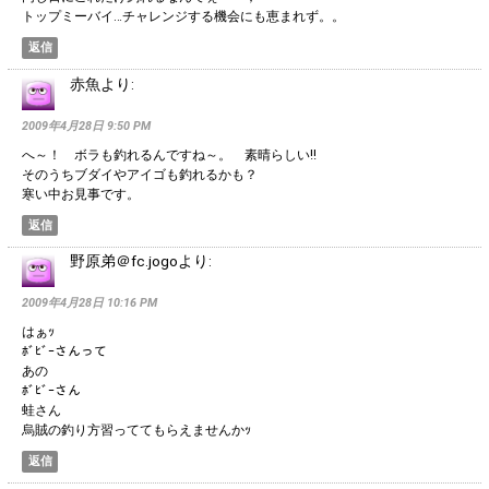
トップミーバイ…チャレンジする機会にも恵まれず。。
返信
赤魚
より:
2009年4月28日 9:50 PM
へ～！ ボラも釣れるんですね～。 素晴らしい!!
そのうちブダイやアイゴも釣れるかも？
寒い中お見事です。
返信
野原弟＠fc.jogo
より:
2009年4月28日 10:16 PM
はぁｯ
ﾎﾞﾋﾞｰさんって
あの
ﾎﾞﾋﾞｰさん
蛙さん
烏賊の釣り方習っててもらえませんかｯ
返信