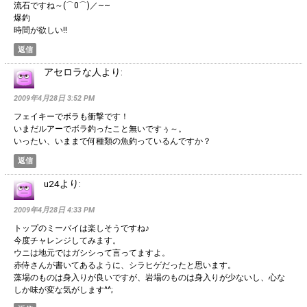
流石ですね～(⌒0⌒)／~~
爆釣
時間が欲しい!!
返信
アセロラな人
より:
2009年4月28日 3:52 PM
フェイキーでボラも衝撃です！
いまだルアーでボラ釣ったこと無いですぅ～。
いったい、いままで何種類の魚釣っているんですか？
返信
u24
より:
2009年4月28日 4:33 PM
トップのミーバイは楽しそうですね♪
今度チャレンジしてみます。
ウニは地元ではガシシって言ってますよ。
赤侍さんが書いてあるように、シラヒゲだったと思います。
藻場のものは身入りが良いですが、岩場のものは身入りが少ないし、心な
しか味が変な気がします^^;