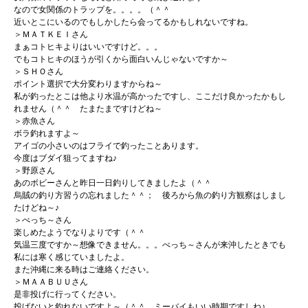
なので女関係のトラップを。。。。（＾＾
近いとこにいるのでもしかしたら会ってるかもしれないですね。
＞ＭＡＴＫＥＩさん
まぁコトヒキよりはいいですけど。。。
でもコトヒキのほうが引くから面白いんじゃないですか～
＞ＳＨＯさん
ポイント選択で大分変わりますからね～
私が釣ったとこは他より水温が高かったですし、ここだけ良かったかもし
れません（＾＾ たまたまですけどね～
＞赤魚さん
ボラ釣れますよ～
アイゴの小さいのはフライで釣ったことあります。
今度はブダイ狙ってますね♪
＞野原さん
あのボビーさんと昨日一日釣りしてきましたよ（＾＾
烏賊の釣り方習うの忘れました＾＾； 後ろから魚の釣り方観察はしまし
たけどね～♪
＞べっち～さん
楽しめたようでなりよりです（＾＾
気温三度ですか～想像できません。。。べっち～さんが来沖したときでも
私には寒く感じていましたよ。
また沖縄に来る時はご連絡ください。
＞ＭＡＡＢＵＵさん
是非投げに行ってください。
投げないと釣れないですよ～（＾＾ ミーバイもいい時期ですしね♪