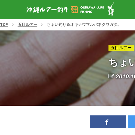
TOP
五目ルアー
ちょい釣り＆オキナワマルバネクワガタ。
五目ルアー
ちょ
2010.1