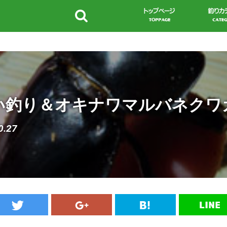
い釣り＆オキナワマルバネクワ
0.27