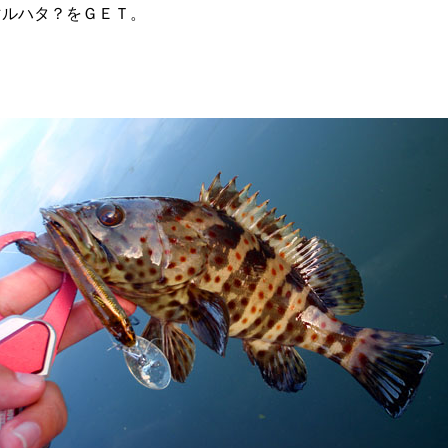
マルハタ？をＧＥＴ。