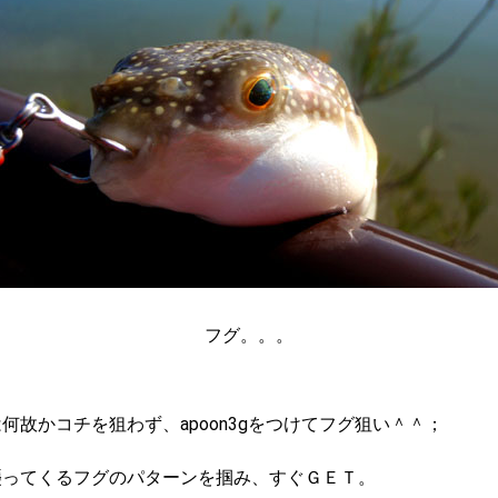
フグ。。。
は何故かコチを狙わず、
apoon3g
をつけてフグ狙い＾＾；
襲ってくるフグのパターンを掴み、すぐＧＥＴ。