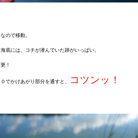
うなので移動。
る海底には、コチが潜んでいた跡がいっぱい。
変更！
コツンッ！
６０でかけあがり部分を通すと、