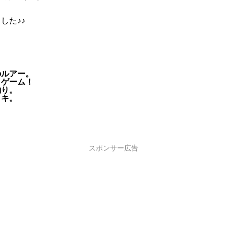
した♪♪
のルアー。
トゲーム！
釣り。
ッキ。
スポンサー広告