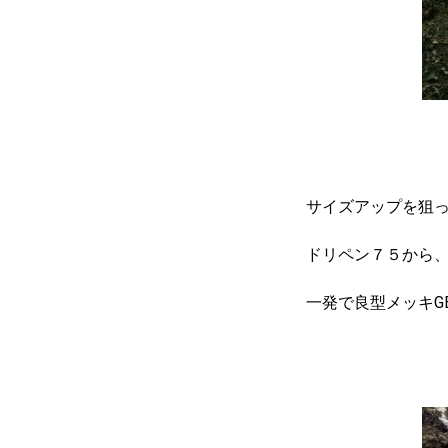
サイズアップを狙
ドリペン７５から、
一発で良型メッキG