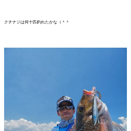
クチナジは何十匹釣れたかな（＾＾