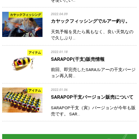
2022.04.09
カヤックフィッシング
カヤックフィッシングでルアー釣り。
天気予報を見たら風もなく、良い天気なの
で久しぶり…
2022.01.18
アイテム
SARAPOP(干支)販売情報
前回、即完売したSARAルアーの干支バージ
ョン再入荷…
2022.01.06
アイテム
SARAPOP干支バージョン販売について
SARAPOP干支（寅）バージョンが今年も販
売です。 SAR…