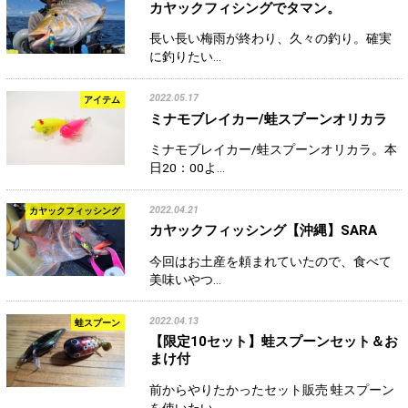
カヤックフィシングでタマン。
長い長い梅雨が終わり、久々の釣り。確実
に釣りたい…
2022.05.17
アイテム
ミナモブレイカー/蛙スプーンオリカラ
ミナモブレイカー/蛙スプーンオリカラ。本
日20：00よ…
2022.04.21
カヤックフィッシング
カヤックフィッシング【沖縄】SARA
今回はお土産を頼まれていたので、食べて
美味いやつ…
2022.04.13
蛙スプーン
【限定10セット】蛙スプーンセット＆お
まけ付
前からやりたかったセット販売 蛙スプーン
を使いたい…