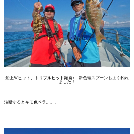
船上Ｗヒット、トリプルヒット頻発♪ 新色蛙スプーンもよく釣れ
ました！
油断するとキモ色ベラ。。。