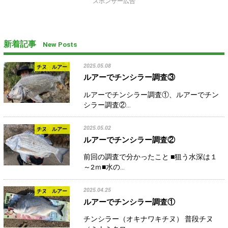
スポンサー広告
新着記事
New Posts
2025.05.08
チヌ ルアー
ルアーでチンシラー調査③
ルアーでチンシラー調査①、ルアーでチン
シラー調査②…
2025.05.02
チヌ ルアー
ルアーでチンシラー調査②
前回の調査で分かったこと ■狙う水深は１
～2ｍ■水の…
2025.04.25
チヌ ルアー
ルアーでチンシラー調査①
チンシラー（オキナワキチヌ） 普段チヌ