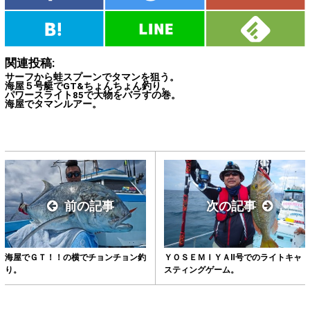
関連投稿:
サーフから蛙スプーンでタマンを狙う。
海屋５号艇でGT&ちょんちょん釣り。
パワースライト85で大物をバラすの巻。
海屋でタマンルアー。
前の記事
次の記事
海屋でＧＴ！！の横でチョンチョン釣
ＹＯＳＥＭＩＹＡⅡ号でのライトキャ
り。
スティングゲーム。