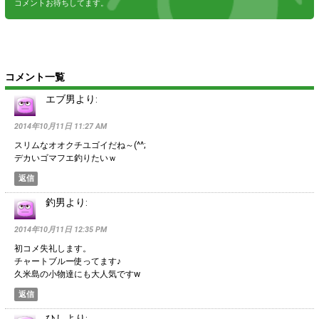
コメントお待ちしてます。
コメント一覧
エブ男
より:
2014年10月11日 11:27 AM
スリムなオオクチユゴイだね～(^^;
デカいゴマフエ釣りたいｗ
返信
釣男
より:
2014年10月11日 12:35 PM
初コメ失礼します。
チャートブルー使ってます♪
久米島の小物達にも大人気ですw
返信
ひし
より: