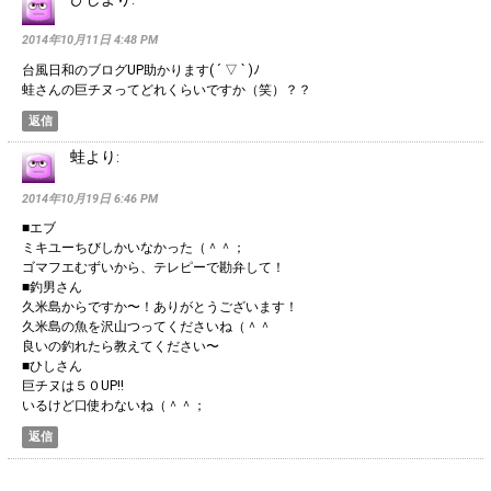
2014年10月11日 4:48 PM
台風日和のブログUP助かります( ´ ▽ ` )ﾉ
蛙さんの巨チヌってどれくらいですか（笑）？？
返信
蛙
より:
2014年10月19日 6:46 PM
■エブ
ミキユーちびしかいなかった（＾＾；
ゴマフエむずいから、テレピーで勘弁して！
■釣男さん
久米島からですか〜！ありがとうございます！
久米島の魚を沢山つってくださいね（＾＾
良いの釣れたら教えてください〜
■ひしさん
巨チヌは５０UP!!
いるけど口使わないね（＾＾；
返信