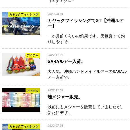
（ミナミクロ…
2023.08.04
カヤックフィッシング
カヤックフィッシングでGT【沖縄ルア
ー】
一か月前くらいの釣果です。天気良くて釣
りしやすそ…
2022.11.07
アイテム
SARAルアー入荷。
大人気。沖縄ハンドメイドルアーのSARAル
アー入荷で…
2022.11.02
アイテム
蛙メジャー販売。
以前にもメジャーを販売していましたが、
新たにデザ…
2022.07.05
カヤックフィッシング