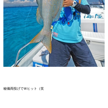
秘儀両投げでＷヒット（笑