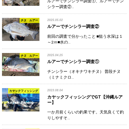
ルアーでチンシラー調査①、ルアーでチン
シラー調査②…
2025.05.02
チヌ ルアー
ルアーでチンシラー調査②
前回の調査で分かったこと ■狙う水深は１
～2ｍ■水の…
2025.04.25
チヌ ルアー
ルアーでチンシラー調査①
チンシラー（オキナワキチヌ） 普段チヌ
（ミナミクロ…
2023.08.04
カヤックフィッシング
カヤックフィッシングでGT【沖縄ルア
ー】
一か月前くらいの釣果です。天気良くて釣
りしやすそ…