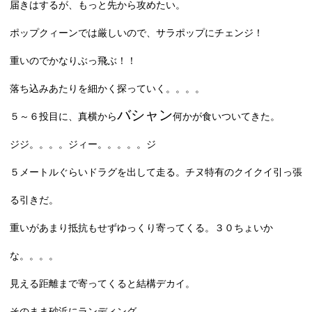
届きはするが、もっと先から攻めたい。
ポップクィーンでは厳しいので、サラポップにチェンジ！
重いのでかなりぶっ飛ぶ！！
落ち込みあたりを細かく探っていく。。。。
バシャン
５～６投目に、真横から
何かが食いついてきた。
ジジ。。。。ジィー。。。。。ジ
５メートルぐらいドラグを出して走る。チヌ特有のクイクイ引っ張
る引きだ。
重いがあまり抵抗もせずゆっくり寄ってくる。３０ちょいか
な。。。。
見える距離まで寄ってくると結構デカイ。
そのまま砂浜にランディング。。。