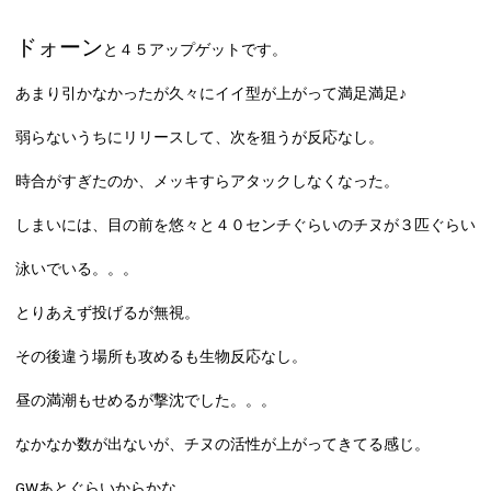
ドォーン
と４５アップゲットです。
あまり引かなかったが久々にイイ型が上がって満足満足♪
弱らないうちにリリースして、次を狙うが反応なし。
時合がすぎたのか、メッキすらアタックしなくなった。
しまいには、目の前を悠々と４０センチぐらいのチヌが３匹ぐらい
泳いでいる。。。
とりあえず投げるが無視。
その後違う場所も攻めるも生物反応なし。
昼の満潮もせめるが撃沈でした。。。
なかなか数が出ないが、チヌの活性が上がってきてる感じ。
GWあとぐらいからかな。。。