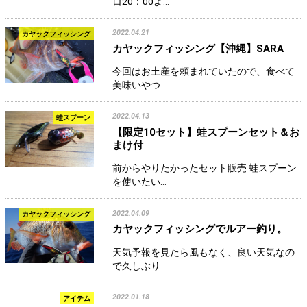
日20：00よ…
2022.04.21
カヤックフィッシング
カヤックフィッシング【沖縄】SARA
今回はお土産を頼まれていたので、食べて
美味いやつ…
2022.04.13
蛙スプーン
【限定10セット】蛙スプーンセット＆お
まけ付
前からやりたかったセット販売 蛙スプーン
を使いたい…
2022.04.09
カヤックフィッシング
カヤックフィッシングでルアー釣り。
天気予報を見たら風もなく、良い天気なの
で久しぶり…
2022.01.18
アイテム