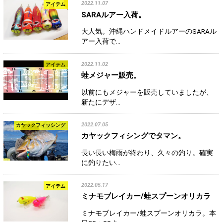
2022.11.07
アイテム
SARAルアー入荷。
大人気。沖縄ハンドメイドルアーのSARAル
アー入荷で…
2022.11.02
アイテム
蛙メジャー販売。
以前にもメジャーを販売していましたが、
新たにデザ…
2022.07.05
カヤックフィッシング
カヤックフィシングでタマン。
長い長い梅雨が終わり、久々の釣り。確実
に釣りたい…
2022.05.17
アイテム
ミナモブレイカー/蛙スプーンオリカラ
ミナモブレイカー/蛙スプーンオリカラ。本