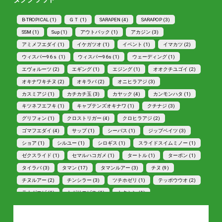
B-TROPICAL (1)
ＧＴ (1)
SARAPEN (4)
SARAPOP (3)
SSM (1)
Sup (1)
アウトバック (1)
アカジン (3)
アミメフエダイ (1)
イケガツオ (1)
イベント (1)
イマカツ (2)
ウィスパー96ｓ (1)
ウィスパー96s (1)
ウェーディング (1)
エヴォルーツ (2)
エギング (1)
エジング (1)
オオクチユゴイ (2)
オキナワキチヌ (2)
オキラバ (2)
オニヒラアジ (3)
カスミアジ (1)
カチカチ玉 (3)
カヤック (4)
カンモンハタ (1)
キツネフエフキ (1)
キャプテンズオキナワ (1)
クチナジ (3)
グリフォン (1)
クロストリガー (4)
クロヒラアジ (2)
ゴマフエダイ (4)
サップ (1)
シーバス (1)
ジップベイツ (3)
ショア (1)
シルユー (1)
シロギス (1)
スライドスイムミノー (1)
ゼクスライド (1)
セマルハコガメ (1)
タートル (1)
ターポン (1)
タイラバ (3)
タマン (17)
タマンルアー (3)
チヌ (9)
チヌルアー (2)
チンシラー (3)
ツチホゼリ (1)
テッポウウオ (2)
テナガエビ (1)
トガリエビス (1)
トキシン (1)
トラファルガー5 (1)
ドリフトペンシル (1)
トロピカルフィッシング (1)
トワディ (1)
ナブラ打ち (1)