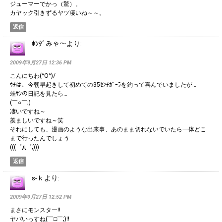
ジューマーでかっ（驚）。
カヤック引きずるヤツ凄いね～～。
返信
ﾎﾝﾀﾞみゃ～
より:
2009年9月27日 12:36 PM
こんにちわ(^O^)/
ｳﾁは、今朝早起きして初めての35ｾﾝﾁｶﾞｰﾗを釣って喜んでいましたが…
蛙ｻﾝの日記を見たら…
(￣○￣;)
凄いですね～
羨ましいですね～笑
それにしても、漫画のような出来事、あのまま切れないでいたら一体どこ
まで行ったんでしょう…
(((゜д゜;)))
返信
s-ｋ
より:
2009年9月27日 12:52 PM
まさにモンスター!!
ヤバいっすね(￣□￣;)!!