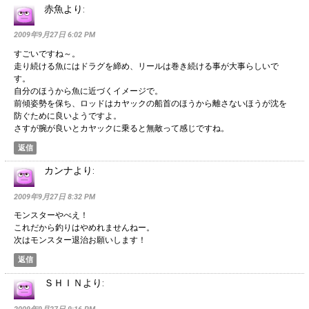
赤魚
より:
2009年9月27日 6:02 PM
すごいですね～。
走り続ける魚にはドラグを締め、リールは巻き続ける事が大事らしいで
す。
自分のほうから魚に近づくイメージで。
前傾姿勢を保ち、ロッドはカヤックの船首のほうから離さないほうが沈を
防ぐために良いようですよ。
さすが腕が良いとカヤックに乗ると無敵って感じですね。
返信
カンナ
より:
2009年9月27日 8:32 PM
モンスターやべえ！
これだから釣りはやめれませんねー。
次はモンスター退治お願いします！
返信
ＳＨＩＮ
より: