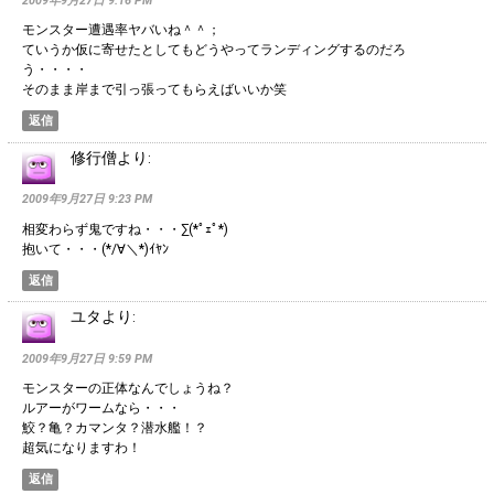
2009年9月27日 9:16 PM
モンスター遭遇率ヤバいね＾＾；
ていうか仮に寄せたとしてもどうやってランディングするのだろ
う・・・・
そのまま岸まで引っ張ってもらえばいいか笑
返信
修行僧
より:
2009年9月27日 9:23 PM
相変わらず鬼ですね・・・∑(*ﾟｪﾟ*)
抱いて・・・(*/∀＼*)ｲﾔﾝ
返信
ユタ
より:
2009年9月27日 9:59 PM
モンスターの正体なんでしょうね？
ルアーがワームなら・・・
鮫？亀？カマンタ？潜水艦！？
超気になりますわ！
返信