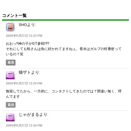
コメント一覧
SHO
より:
2009年9月27日 12:23 PM
おおっ!!神の子がGT参戦!?!?
それにしても蛙さんは魚に好かれてますねぇ。香水はガルプの何番使って
いるの？笑
返信
猫ザト
より:
2009年9月27日 12:29 PM
無視してたから、一方的に、コンタクトしてきたのでは？間違い無く、呼
んでます
返信
じゃがまる
より:
2009年9月27日 12:34 PM