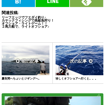
関連投稿:
リーフエッジでフエダイ釣り♪
カヤックフィシングで高級魚狩り！
オフショア・ライトゲーム！！
２馬力船で、ライトオフショア♪
前の記事
次の記事
慶良間へちょいとジギングへ。
珍しくオフショアへ行くと。。。