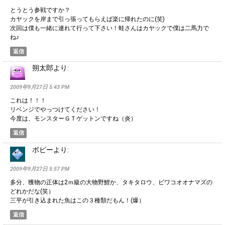
とうとう参戦ですか？
カヤックを岸まで引っ張ってもらえば楽に帰れたのに(笑)
次回は僕も一緒に連れて行って下さい！蛙さんはカヤックで僕は二馬力で
ね♪
返信
朔太郎
より:
2009年9月27日 5:43 PM
これは！！！
リベンジでやっつけてください！
今度は、モンスターＧＴゲットンですね（炎）
返信
ボビー
より:
2009年9月27日 5:57 PM
多分、獲物の正体は2ｍ級の大物野鯉か、タキタロウ、ビワコオオナマズの
どれかだな(笑）
三平が引き込まれた魚はこの３種類だもん！(爆）
返信