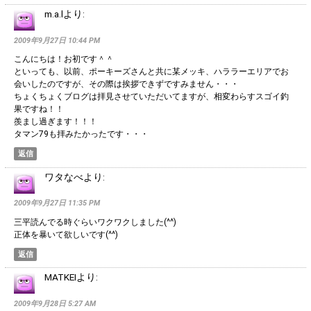
m.a.l
より:
2009年9月27日 10:44 PM
こんにちは！お初です＾＾
といっても、以前、ポーキーズさんと共に某メッキ、ハララーエリアでお
会いしたのですが、その際は挨拶できずですみません・・・
ちょくちょくブログは拝見させていただいてますが、相変わらすスゴイ釣
果ですね！！
羨まし過ぎます！！！
タマン79も拝みたかったです・・・
返信
ワタなべ
より:
2009年9月27日 11:35 PM
三平読んでる時ぐらいワクワクしました(^^)
正体を暴いて欲しいです(^^)
返信
MATKEI
より:
2009年9月28日 5:27 AM