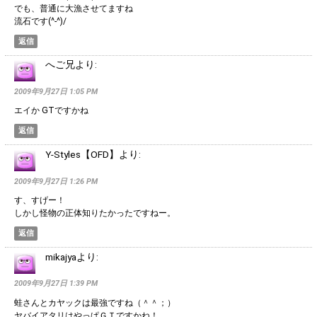
でも、普通に大漁させてますね
流石です(^-^)/
返信
へご兄
より:
2009年9月27日 1:05 PM
エイか GTですかね
返信
Y-Styles【OFD】
より:
2009年9月27日 1:26 PM
す、すげー！
しかし怪物の正体知りたかったですねー。
返信
mikajya
より:
2009年9月27日 1:39 PM
蛙さんとカヤックは最強ですね（＾＾；）
ヤバイアタリはやっぱＧＴですかね！