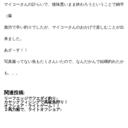
マイコーさんの計らいで、後味悪いまま終わろうということで納竿
（爆
激渋で辛い釣りでしたが、マイコーさんのおかげで楽しむことが出
来ました。
あざ～す！！
写真撮ってない魚もたくさんいたので、なんだかんで結構釣れたか
も。。。
関連投稿:
リーフエッジでフエダイ釣り♪
カヤックフィシングで高級魚狩り！
オフショア・ライトゲーム！！
２馬力船で、ライトオフショア♪