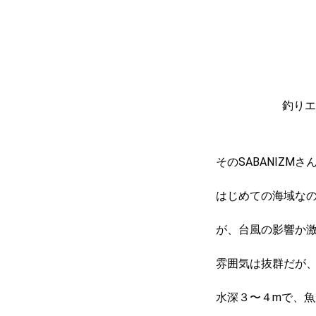
釣りエ
そのSABANIZ
はじめての海域な
が、台風の影響か
雰囲気は抜群だが
水深３〜４mで、