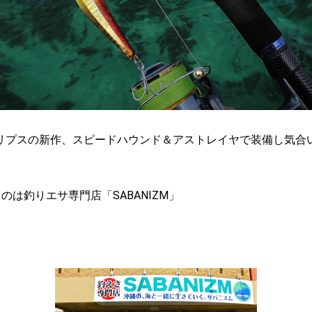
リプスの新作、
スピードハウンド
＆
アストレイヤ
で装備し気合
るのは
釣りエサ専門店「SABANIZM」