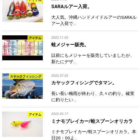
SARAルアー入荷。
大人気。沖縄ハンドメイドルアーのSARAル
アー入荷で…
2022.11.02
アイテム
蛙メジャー販売。
以前にもメジャーを販売していましたが、
新たにデザ…
2022.07.05
カヤックフィッシング
カヤックフィシングでタマン。
長い長い梅雨が終わり、久々の釣り。確実
に釣りたい…
2022.05.17
アイテム
ミナモブレイカー/蛙スプーンオリカラ
ミナモブレイカー/蛙スプーンオリカラ。本
日20：00よ…