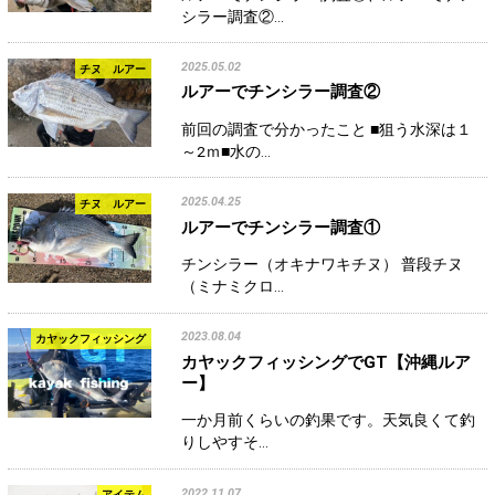
シラー調査②…
2025.05.02
チヌ ルアー
ルアーでチンシラー調査②
前回の調査で分かったこと ■狙う水深は１
～2ｍ■水の…
2025.04.25
チヌ ルアー
ルアーでチンシラー調査①
チンシラー（オキナワキチヌ） 普段チヌ
（ミナミクロ…
2023.08.04
カヤックフィッシング
カヤックフィッシングでGT【沖縄ルア
ー】
一か月前くらいの釣果です。天気良くて釣
りしやすそ…
2022.11.07
アイテム