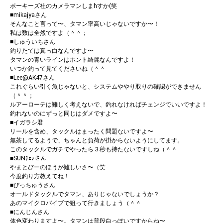
ポーキーズ社のカメラマンしまhすか(笑
■mikajyaさん
そんなこと言って〜、タマン率高いじゃないですか〜！
私は数は全然ですよ（＾＾；
■しゅういちさん
釣りたては真っ白なんですよ〜
タマンの青いラインはホント綺麗なんですよ！
いつか釣って見てくださいね（＾＾
■Lee@AK47さん
これぐらい引く魚じゃないと、システムややり取りの確認ができません
（＾＾；
ルアーローテは難しく考えないで、釣れなければチェンジでいいですよ！
釣れないのにずっと同じはダメですよ〜
■イガラシ君
リールを含め、タックルはまったく問題ないですよ〜
無茶してるようで、ちゃんと負荷が掛からないようにしてます。
このタックルでガチでやったら３秒も持たないですしね（＾＾
■SUNﾁｪ♪さん
やまとびーのほうが難しいさ〜（笑
今度釣り方教えてね！
■びっちゅうさん
オールドタックルでタマン、ありじゃないでしょうか？
あのマイクロバイブで狙って行きましょう（＾＾
■にんじんさん
体色変わりますよ〜。タマンは普段白っぽいですからね〜