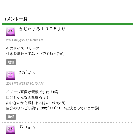
コメント一覧
がじゅまる１００５
より:
2011年8月29日 10:09 AM
そのサイズ リリース…………
引きを味わってみたいですね～(^w^)
返信
ﾎﾝﾀﾞ
より:
2011年8月29日 10:10 AM
イメージ画像が素敵ですね！(笑
自分もそんな画像撮ろう！
釣れないから撮れるのはいつやら(笑
自分のリハビリ釣行はｵｵｸﾞﾁﾕｺﾞｲｹﾞｰﾑと決まっています(笑
返信
Ｇｕ
より: