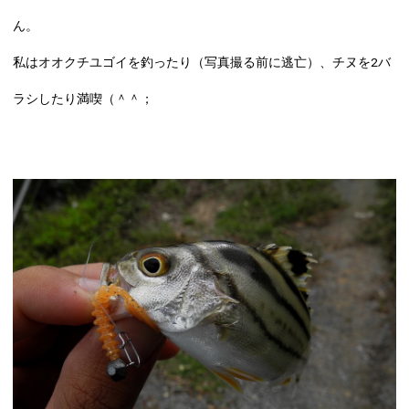
ん
。
私はオオクチユゴイを釣ったり（写真撮る前に逃亡）、チヌを2バ
ラシしたり満喫（＾＾；