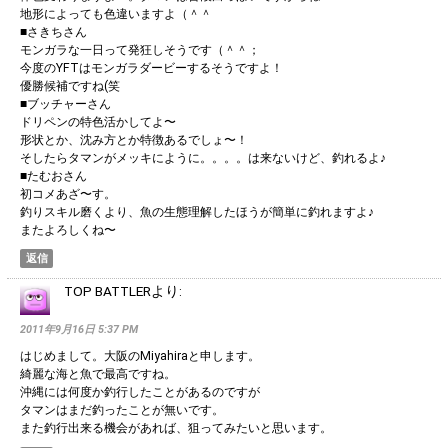
地形によっても色違いますよ（＾＾
■さきちさん
モンガラな一日って発狂しそうです（＾＾；
今度のYFTはモンガラダービーするそうですよ！
優勝候補ですね(笑
■ブッチャーさん
ドリペンの特色活かしてよ〜
形状とか、沈み方とか特徴あるでしょ〜！
そしたらタマンがメッキにように。。。。は来ないけど、釣れるよ♪
■たむおさん
初コメあざ〜す。
釣りスキル磨くより、魚の生態理解したほうが簡単に釣れますよ♪
またよろしくね〜
返信
TOP BATTLER
より:
2011年9月16日 5:37 PM
はじめまして。大阪のMiyahiraと申します。
綺麗な海と魚で最高ですね。
沖縄には何度か釣行したことがあるのですが
タマンはまだ釣ったことが無いです。
また釣行出来る機会があれば、狙ってみたいと思います。