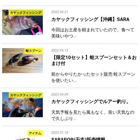
2022.04.21
カヤックフィッシング
カヤックフィッシング【沖縄】SARA
今回はお土産を頼まれていたので、食べて
美味いやつ…
2022.04.13
蛙スプーン
【限定10セット】蛙スプーンセット＆お
まけ付
前からやりたかったセット販売 蛙スプーン
を使いたい…
2022.04.09
カヤックフィッシング
カヤックフィッシングでルアー釣り。
天気予報を見たら風もなく、良い天気なの
で久しぶり…
2022.01.18
アイテム
SARAPOP(干支)販売情報