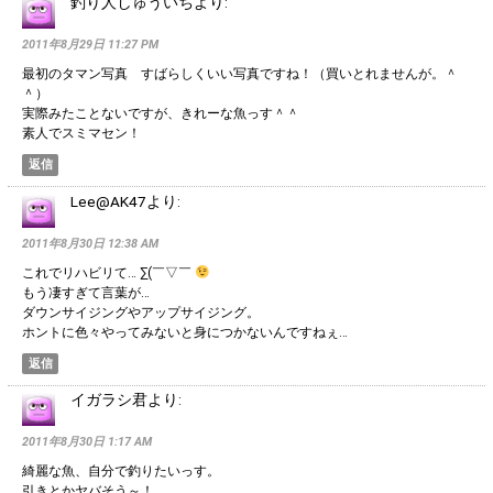
釣り人しゅういち
より:
2011年8月29日 11:27 PM
最初のタマン写真 すばらしくいい写真ですね！（買いとれませんが。＾
＾）
実際みたことないですが、きれーな魚っす＾＾
素人でスミマセン！
返信
Lee@AK47
より:
2011年8月30日 12:38 AM
これでリハビリて… ∑(￣▽￣
もう凄すぎて言葉が…
ダウンサイジングやアップサイジング。
ホントに色々やってみないと身につかないんですねぇ…
返信
イガラシ君
より:
2011年8月30日 1:17 AM
綺麗な魚、自分で釣りたいっす。
引きとかヤバそう～！