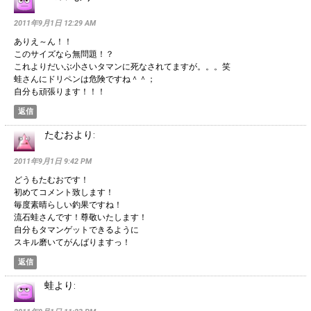
2011年9月1日 12:29 AM
ありえ～ん！！
このサイズなら無問題！？
これよりだいぶ小さいタマンに死なされてますが。。。笑
蛙さんにドリペンは危険ですね＾＾；
自分も頑張ります！！！
返信
たむお
より:
2011年9月1日 9:42 PM
どうもたむおです！
初めてコメント致します！
毎度素晴らしい釣果ですね！
流石蛙さんです！尊敬いたします！
自分もタマンゲットできるように
スキル磨いてがんばりますっ！
返信
蛙
より: