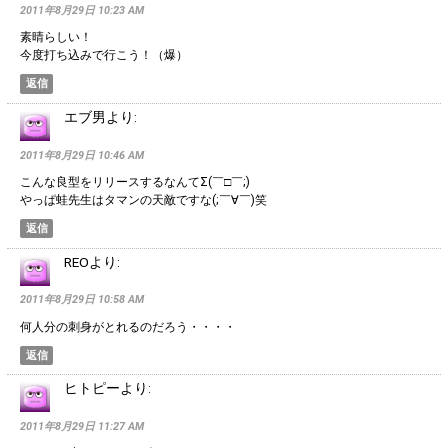
2011年8月29日 10:23 AM
素晴らしい！
今度打ち込みで行こう！（爆）
返信
エブ男
より:
2011年8月29日 10:46 AM
こんな良型をリリースするなんてΣ(￣□￣;)
やっぱ蛙先生はタマンの天敵ですな(;￣∀￣)笑
返信
REO
より:
2011年8月29日 10:58 AM
何人分の刺身がとれるのだろう・・・・
返信
ヒトピー
より:
2011年8月29日 11:27 AM