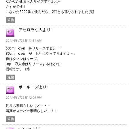
なかなか止まらんサイズですよね～
さすがです！
こないだ3000番で挑んだら、2回とも死なされました(笑)
返信
アセロラな人
より:
2011年8月29日 11:31 AM
60cm over をリリースすると･･･
80cm over が お礼にやってきますよ～。
僕はタマンはキープ、
top 浪人鰺はリリースするけどね!
脱帽です。（爆
返信
ポーキーズ
より:
2011年8月29日 12:09 PM
釣果も素晴らしいけど・・・
写真がスーパー素晴らしい！！！
返信
mikajya
より: