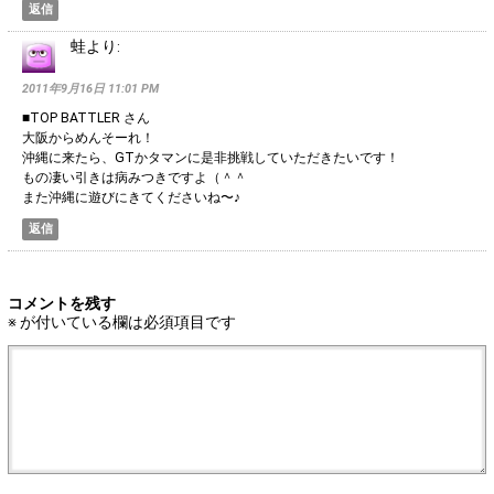
返信
蛙
より:
2011年9月16日 11:01 PM
■TOP BATTLER さん
大阪からめんそーれ！
沖縄に来たら、GTかタマンに是非挑戦していただきたいです！
もの凄い引きは病みつきですよ（＾＾
また沖縄に遊びにきてくださいね〜♪
返信
コメントを残す
※
が付いている欄は必須項目です