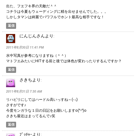
出た、フエフキ界の天敵だ＾＾
コチラは今夏もウェーディングに精を出せませんでした。。。
しかしタマンは綺麗でパワフルでホント最高な相手ですな！
返信
にんじんさん
より:
2011年8月30日 11:41 PM
水中写真が参考になりますね（＾＾）
マトフエみたいにHITする前と後では体色が変わったりするんですか？
返信
さきち
より:
2011年8月31日 7:30 AM
リハビリにしてはハードル高いっすね～(-.-;)
さすがです♪
今度モンガラな１日の日記をお願いしますo(^-^)o
さきち最近はまってるんで♪笑
返信
ﾌﾞｯﾁｬｰ
より: