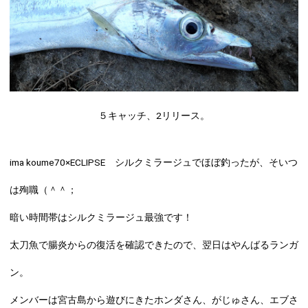
５キャッチ、2リリース。
ima koume70×ECLIPSE シルクミラージュ
でほぼ釣ったが、そいつ
は殉職（＾＾；
暗い時間帯はシルクミラージュ最強です！
太刀魚で腸炎からの復活を確認できたので、翌日はやんばるランガ
ン。
メンバーは宮古島から遊びにきた
ホンダさん
、
がじゅさん
、
エブさ