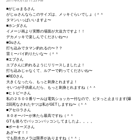
2011年9月1日 11:23 PM
■がじゅまるさん
がじゅさんならこのサイズは、メッキぐらいでしょ（＾＾
タマンいっぱいいますよ〜
■ホンダさん
イメージ画より実際の場面が大迫力ですよ！！
デカメッキで楽しんでくださいね〜♪
■Guさん
打ち込みでタマン釣れるの〜？？
雷ミーバイ釣りたいな〜（＾＾
■エブさん
エブさんに釣れるようにリリースしましたよ！
打ち込みじゃなくて、ルアーで釣ってくださいね〜
■REOさん
大きくなったら、もっと刺身とれますよ！
そいつが子供産んだら、もっと刺身とれますね（＾＾
■ヒトピーさん
私の２５００番リールは電気ショッカー付なので、ピタっと止まります(爆
2回死なされたヤツは私がGETしますね〜（＾＾
■アセロラさん
８０オーバーが来たら最高ですね（＾＾
GTも後ろでバッコンバッコンしてましたよ。。。。
■ポーキーズさん
あざ〜す！！
でも防水カメラは限界がありますね（＾＾；