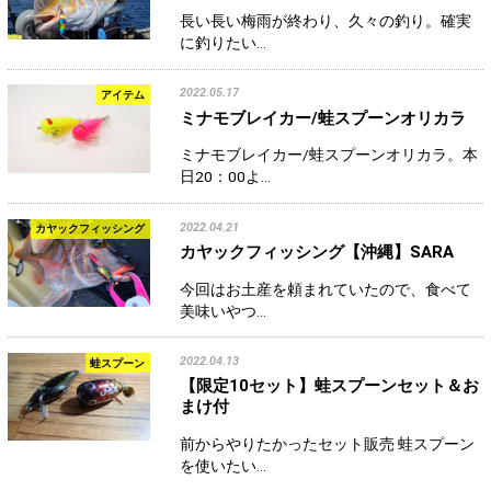
長い長い梅雨が終わり、久々の釣り。確実
に釣りたい…
2022.05.17
アイテム
ミナモブレイカー/蛙スプーンオリカラ
ミナモブレイカー/蛙スプーンオリカラ。本
日20：00よ…
2022.04.21
カヤックフィッシング
カヤックフィッシング【沖縄】SARA
今回はお土産を頼まれていたので、食べて
美味いやつ…
2022.04.13
蛙スプーン
【限定10セット】蛙スプーンセット＆お
まけ付
前からやりたかったセット販売 蛙スプーン
を使いたい…