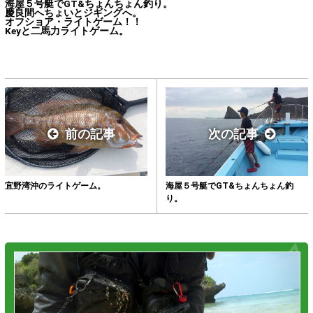
海屋５号艇でGT&ちょんちょん釣り。
慶良間へちょいとジギングへ。
オフショア・ライトゲーム！！
Keyと二馬力ライトゲーム。
前の記事
次の記事
宜野湾沖のライトゲーム。
海屋５号艇でGT&ちょんちょん釣
り。