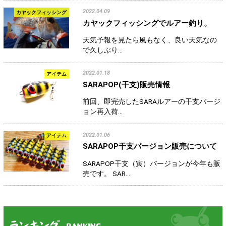
2022.04.09
カヤックフィッシング
カヤックフィッシングでルアー釣り。
天気予報を見たら風もなく、良い天気なの
で久しぶり…
2022.01.18
アイテム
SARAPOP(干支)販売情報
前回、即完売したSARAルアーの干支バージ
ョン再入荷…
2022.01.06
アイテム
SARAPOP干支バージョン販売について
SARAPOP干支（寅）バージョンが今年も販
売です。 SAR…