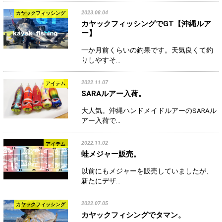
2023.08.04
カヤックフィッシング
カヤックフィッシングでGT【沖縄ルア
ー】
一か月前くらいの釣果です。天気良くて釣
りしやすそ…
2022.11.07
アイテム
SARAルアー入荷。
大人気。沖縄ハンドメイドルアーのSARAル
アー入荷で…
2022.11.02
アイテム
蛙メジャー販売。
以前にもメジャーを販売していましたが、
新たにデザ…
2022.07.05
カヤックフィッシング
カヤックフィシングでタマン。