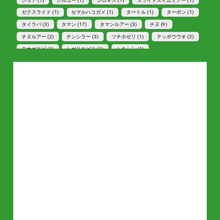
ショア (1)
シルユー (1)
シロギス (1)
スライドスイムミノー (1)
ゼクスライド (1)
セマルハコガメ (1)
タートル (1)
ターポン (1)
タイラバ (3)
タマン (17)
タマンルアー (3)
チヌ (9)
チヌルアー (2)
チンシラー (3)
ツチホゼリ (1)
テッポウウオ (2)
テナガエビ (1)
トガリエビス (1)
トキシン (1)
トラファルガー5 (1)
ドリフトペンシル (1)
トロピカルフィッシング (1)
トワディ (1)
ナブラ打ち (1)
ナンヨウカイワリ (7)
ナンヨウチヌ (3)
ハマフエフキ (2)
ビートロピカル (1)
ヒデ林 (1)
フェイキードッグ (2)
フェイキードッグＣＢ (1)
フエルコ (1)
ぶながやの森 (1)
フライ (1)
ブルースコード (5)
ブレイズアイ (2)
ぶん (1)
ホシギス (1)
ホシマダラハゼ (4)
マクブ (2)
マトフエ (1)
マトフエフキ (1)
マングローブ (1)
マングローブジャック (1)
ミナミクロダイ (2)
ミナモブレーカー (1)
ミナモブレイカー (1)
メガバス (1)
メッキ (1)
モニター募集 (2)
モンスーン (1)
ヤシガニ (1)
ヤマガ (1)
ライトキャスティング (1)
リードボム４８F (1)
リッジ56s (1)
リプル (1)
リプル45F (1)
ワイルドⅡ (1)
五目釣り (1)
冒険用品 (1)
動画 (2)