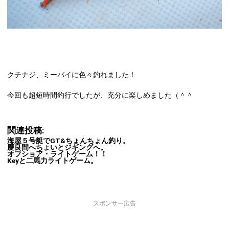
クチナジ、ミーバイに色々釣れました！
今回も超短時間釣行でしたが、充分に楽しめました（＾＾
関連投稿:
海屋５号艇でGT&ちょんちょん釣り。
慶良間へちょいとジギングへ。
オフショア・ライトゲーム！！
Keyと二馬力ライトゲーム。
スポンサー広告