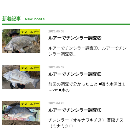
新着記事
New Posts
2025.05.08
チヌ ルアー
ルアーでチンシラー調査③
ルアーでチンシラー調査①、ルアーでチン
シラー調査②…
2025.05.02
チヌ ルアー
ルアーでチンシラー調査②
前回の調査で分かったこと ■狙う水深は１
～2ｍ■水の…
2025.04.25
チヌ ルアー
ルアーでチンシラー調査①
チンシラー（オキナワキチヌ） 普段チヌ
（ミナミクロ…