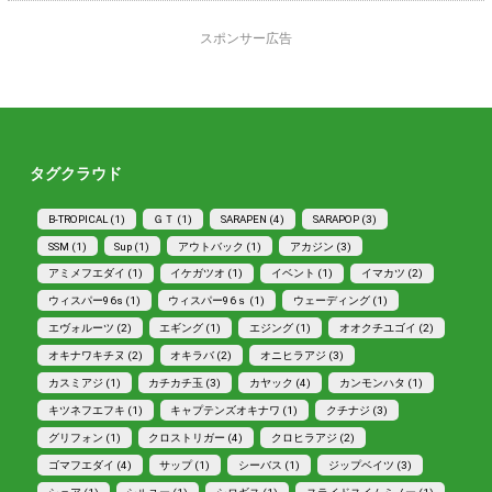
スポンサー広告
タグクラウド
B-TROPICAL (1)
ＧＴ (1)
SARAPEN (4)
SARAPOP (3)
SSM (1)
Sup (1)
アウトバック (1)
アカジン (3)
アミメフエダイ (1)
イケガツオ (1)
イベント (1)
イマカツ (2)
ウィスパー96s (1)
ウィスパー96ｓ (1)
ウェーディング (1)
エヴォルーツ (2)
エギング (1)
エジング (1)
オオクチユゴイ (2)
オキナワキチヌ (2)
オキラバ (2)
オニヒラアジ (3)
カスミアジ (1)
カチカチ玉 (3)
カヤック (4)
カンモンハタ (1)
キツネフエフキ (1)
キャプテンズオキナワ (1)
クチナジ (3)
グリフォン (1)
クロストリガー (4)
クロヒラアジ (2)
ゴマフエダイ (4)
サップ (1)
シーバス (1)
ジップベイツ (3)