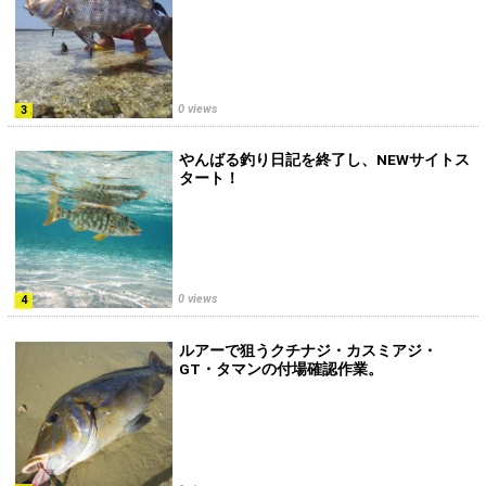
0 views
やんばる釣り日記を終了し、NEWサイトス
タート！
0 views
ルアーで狙うクチナジ・カスミアジ・
GT・タマンの付場確認作業。