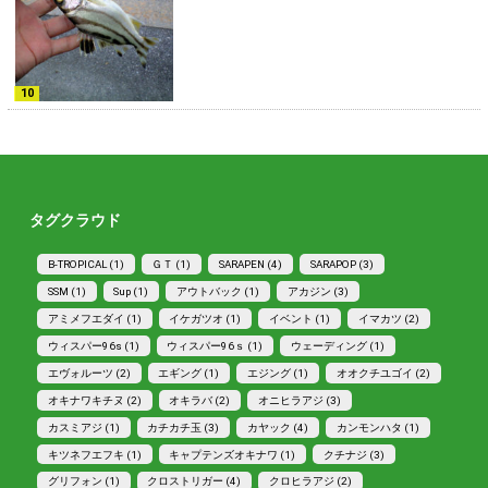
タグクラウド
B-TROPICAL (1)
ＧＴ (1)
SARAPEN (4)
SARAPOP (3)
SSM (1)
Sup (1)
アウトバック (1)
アカジン (3)
アミメフエダイ (1)
イケガツオ (1)
イベント (1)
イマカツ (2)
ウィスパー96s (1)
ウィスパー96ｓ (1)
ウェーディング (1)
エヴォルーツ (2)
エギング (1)
エジング (1)
オオクチユゴイ (2)
オキナワキチヌ (2)
オキラバ (2)
オニヒラアジ (3)
カスミアジ (1)
カチカチ玉 (3)
カヤック (4)
カンモンハタ (1)
キツネフエフキ (1)
キャプテンズオキナワ (1)
クチナジ (3)
グリフォン (1)
クロストリガー (4)
クロヒラアジ (2)