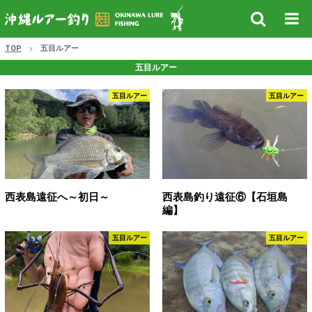
TOP
五目ルアー
五目ルアー
五目ルアー
五目ルアー
西表島遠征へ～初日～
西表島釣り遠征⑥【石垣島
編】
五目ルアー
五目ルアー