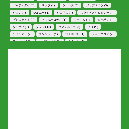
ゴマフエダイ (4)
サップ (1)
シーバス (1)
ジップベイツ (3)
ショア (1)
シルユー (1)
シロギス (1)
スライドスイムミノー (1)
ゼクスライド (1)
セマルハコガメ (1)
タートル (1)
ターポン (1)
タイラバ (3)
タマン (17)
タマンルアー (3)
チヌ (9)
チヌルアー (2)
チンシラー (3)
ツチホゼリ (1)
テッポウウオ (2)
テナガエビ (1)
トガリエビス (1)
トキシン (1)
トラファルガー5 (1)
ドリフトペンシル (1)
トロピカルフィッシング (1)
トワディ (1)
ナブラ打ち (1)
ナンヨウカイワリ (7)
ナンヨウチヌ (3)
ハマフエフキ (2)
ビートロピカル (1)
ヒデ林 (1)
フェイキードッグ (2)
フェイキードッグＣＢ (1)
フエルコ (1)
ぶながやの森 (1)
フライ (1)
ブルースコード (5)
ブレイズアイ (2)
ぶん (1)
ホシギス (1)
ホシマダラハゼ (4)
マクブ (2)
マトフエ (1)
マトフエフキ (1)
マングローブ (1)
マングローブジャック (1)
ミナミクロダイ (2)
ミナモブレーカー (1)
ミナモブレイカー (1)
メガバス (1)
メッキ (1)
モニター募集 (2)
モンスーン (1)
ヤシガニ (1)
ヤマガ (1)
ライトキャスティング (1)
リードボム４８F (1)
リッジ56s (1)
リプル (1)
リプル45F (1)