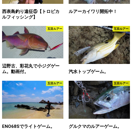
西表島釣り遠征⑤【トロピカ
ルアーカイワリ開拓中！
ルフィッシング】
五目ルアー
五目ルアー
辺野古、彩花丸で小ジグゲー
ム。動画付。
汽水トップゲーム。
五目ルアー
五目ルアー
ENO68Sでライトゲーム。
グルクマのルアーゲーム。