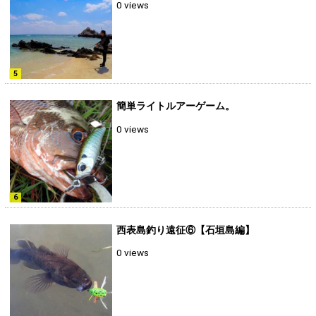
0 views
簡単ライトルアーゲーム。
0 views
西表島釣り遠征⑥【石垣島編】
0 views