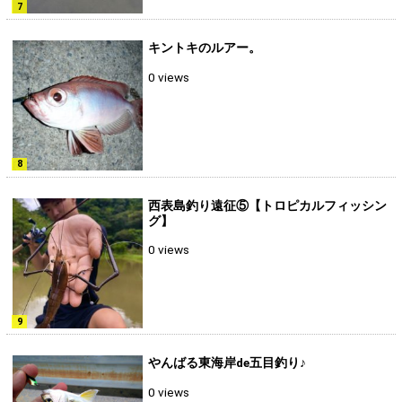
キントキのルアー。
0 views
西表島釣り遠征⑤【トロピカルフィッシン
グ】
0 views
やんばる東海岸de五目釣り♪
0 views