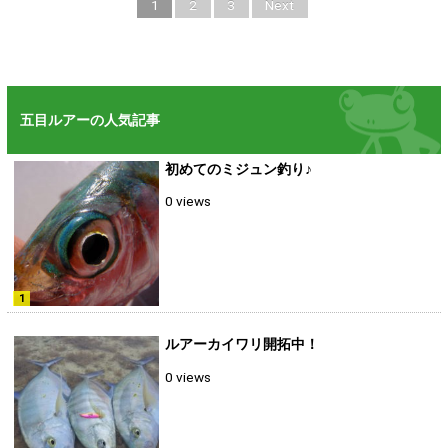
1
2
3
Next
五目ルアーの人気記事
初めてのミジュン釣り♪
0 views
ルアーカイワリ開拓中！
0 views