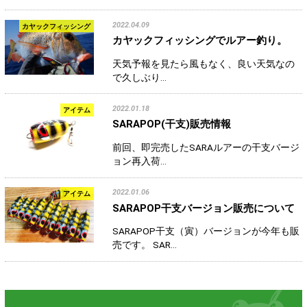
2022.04.09
カヤックフィッシング
カヤックフィッシングでルアー釣り。
天気予報を見たら風もなく、良い天気なの
で久しぶり…
2022.01.18
アイテム
SARAPOP(干支)販売情報
前回、即完売したSARAルアーの干支バージ
ョン再入荷…
2022.01.06
アイテム
SARAPOP干支バージョン販売について
SARAPOP干支（寅）バージョンが今年も販
売です。 SAR…