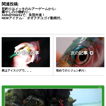
関連投稿:
初釣りはメッキのルアーゲームから♪
癒やしの小物釣り♪
SARAPEN45sで、良型外道！
NEWアイテム♪ オオクチユゴイ動画付。
前の記事
次の記事
夜はアイスジグで。。。
初めてのミジュン釣り♪