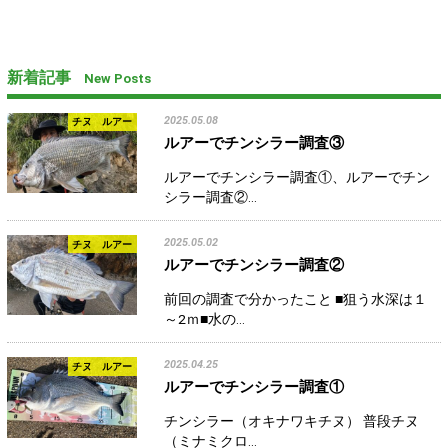
新着記事
New Posts
2025.05.08
チヌ ルアー
ルアーでチンシラー調査③
ルアーでチンシラー調査①、ルアーでチン
シラー調査②…
2025.05.02
チヌ ルアー
ルアーでチンシラー調査②
前回の調査で分かったこと ■狙う水深は１
～2ｍ■水の…
2025.04.25
チヌ ルアー
ルアーでチンシラー調査①
チンシラー（オキナワキチヌ） 普段チヌ
（ミナミクロ…