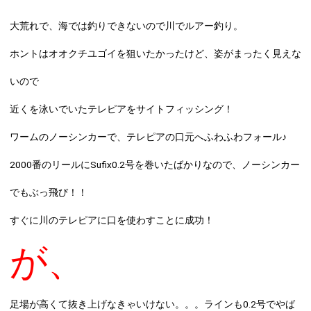
大荒れで、海では釣りできないので川でルアー釣り。
ホントはオオクチユゴイを狙いたかったけど、姿がまったく見えな
いので
近くを泳いでいたテレピアをサイトフィッシング！
ワームのノーシンカーで、テレピアの口元へふわふわフォール♪
2000番のリールにSufix0.2号を巻いたばかりなので、ノーシンカー
でもぶっ飛び！！
すぐに川のテレピアに口を使わすことに成功！
が、
足場が高くて抜き上げなきゃいけない。。。ラインも0.2号でやば