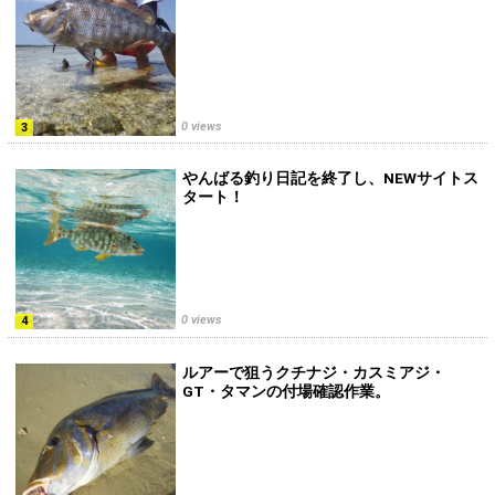
0 views
やんばる釣り日記を終了し、NEWサイトス
タート！
0 views
ルアーで狙うクチナジ・カスミアジ・
GT・タマンの付場確認作業。