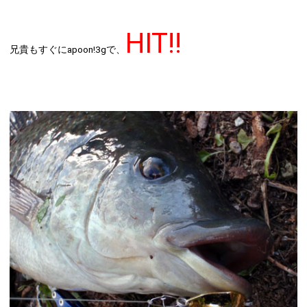
HIT!!
兄貴もすぐに
apoon!3g
で、