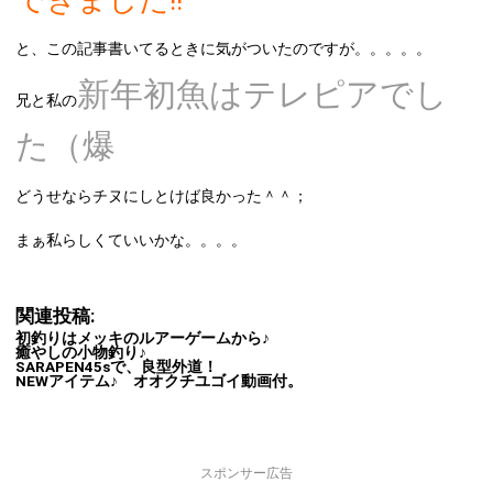
できました!!
と、この記事書いてるときに気がついたのですが。。。。。
新年初魚はテレピアでし
兄と私の
た（爆
どうせならチヌにしとけば良かった＾＾；
まぁ私らしくていいかな。。。。
関連投稿:
初釣りはメッキのルアーゲームから♪
癒やしの小物釣り♪
SARAPEN45sで、良型外道！
NEWアイテム♪ オオクチユゴイ動画付。
スポンサー広告