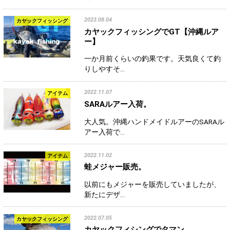
2023.08.04
カヤックフィッシング
カヤックフィッシングでGT【沖縄ルア
ー】
一か月前くらいの釣果です。天気良くて釣
りしやすそ…
2022.11.07
アイテム
SARAルアー入荷。
大人気。沖縄ハンドメイドルアーのSARAル
アー入荷で…
2022.11.02
アイテム
蛙メジャー販売。
以前にもメジャーを販売していましたが、
新たにデザ…
2022.07.05
カヤックフィッシング
カヤックフィシングでタマン。