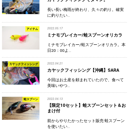
長い長い梅雨が終わり、久々の釣り。確実
に釣りたい…
2022.05.17
アイテム
ミナモブレイカー/蛙スプーンオリカラ
ミナモブレイカー/蛙スプーンオリカラ。本
日20：00よ…
2022.04.21
カヤックフィッシング
カヤックフィッシング【沖縄】SARA
今回はお土産を頼まれていたので、食べて
美味いやつ…
2022.04.13
蛙スプーン
【限定10セット】蛙スプーンセット＆お
まけ付
前からやりたかったセット販売 蛙スプーン
を使いたい…