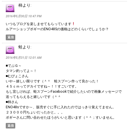
柿
より:
2016年5月30日 10:47 PM
いつもブログを楽しませてもらっています
ルアーショップボギーのENO48Sの価格はどのくらいでしょうか？
返信
蛙
より:
2016年5月31日 12:01 AM
■でぶＧ～
タマン釣ってよ～！
■むぴょこさん
いや～嬉しい限りです（＾＾ 蛙スプーン作って良かった！
４５ｃｍってデカイですね～！！すごいです。
もし宜しければ、蛙スプーンFacebookで紹介したいので画像メッセージで
送ってもらえると嬉しいです（＾＾
■柿さん
ENO48sですか～、販売すぐに手に入れたのではっきり覚えてません。
２３０００円ちょいだったかと。。。
ボギーさんに問い合わせたほうがいいと思います（＾＾；すいません。
返信