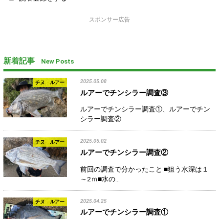
スポンサー広告
新着記事
New Posts
2025.05.08
チヌ ルアー
ルアーでチンシラー調査③
ルアーでチンシラー調査①、ルアーでチン
シラー調査②…
2025.05.02
チヌ ルアー
ルアーでチンシラー調査②
前回の調査で分かったこと ■狙う水深は１
～2ｍ■水の…
2025.04.25
チヌ ルアー
ルアーでチンシラー調査①