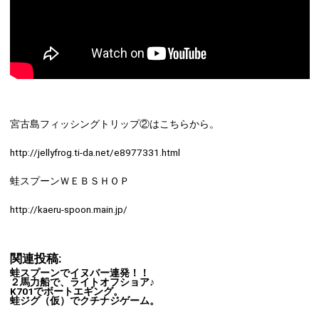
宮古島フィッシングトリップ②はこちらから。
http://jellyfrog.ti-da.net/e8977331.html
蛙スプーンＷＥＢＳＨＯＰ
http://kaeru-spoon.main.jp/
関連投稿:
蛙スプーンでイヌバー連発！！
２馬力船で、ライトオフショア♪
K701でボートエギング。
蛙ジグ（仮）でクチナジゲーム。