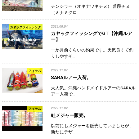
チンシラー（オキナワキチヌ） 普段チヌ
（ミナミクロ…
2023.08.04
カヤックフィッシング
カヤックフィッシングでGT【沖縄ルア
ー】
一か月前くらいの釣果です。天気良くて釣
りしやすそ…
2022.11.07
アイテム
SARAルアー入荷。
大人気。沖縄ハンドメイドルアーのSARAル
アー入荷で…
2022.11.02
アイテム
蛙メジャー販売。
以前にもメジャーを販売していましたが、
新たにデザ…