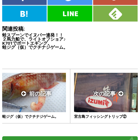
関連投稿:
蛙スプーンでイヌバー連発！！
２馬力船で、ライトオフショア♪
K701でボートエギング。
蛙ジグ（仮）でクチナジゲーム。
前の記事
次の記事
蛙ジグ（仮）でクチナジゲーム。
宮古島フィッシングトリップ②