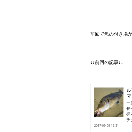
前回で魚の付き場
↓↓前回の記事↓↓
ル
マ
一
長
探
チ
2017-09-08 13:31