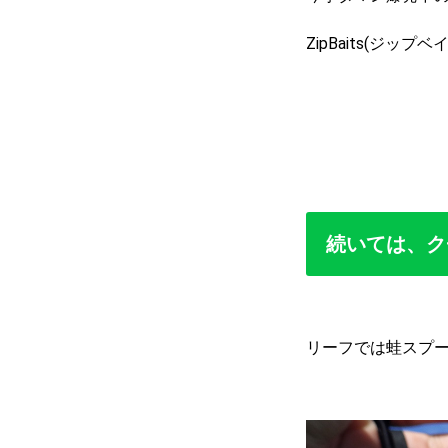
ZipBaits(ジッ
続いては、ク
リーフでは蛙スプー