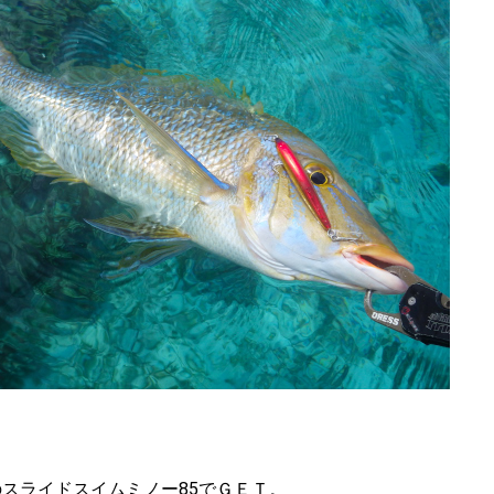
スライドスイムミノー85でＧＥＴ。