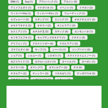
SSM (1)
Sup (1)
アウトバック (1)
アカジン (3)
アミメフエダイ (1)
イケガツオ (1)
イベント (1)
イマカツ (2)
ウィスパー96s (1)
ウィスパー96ｓ (1)
ウェーディング (1)
エヴォルーツ (2)
エギング (1)
エジング (1)
オオクチユゴイ (2)
オキナワキチヌ (2)
オキラバ (2)
オニヒラアジ (3)
カスミアジ (1)
カチカチ玉 (3)
カヤック (4)
カンモンハタ (1)
キツネフエフキ (1)
キャプテンズオキナワ (1)
クチナジ (3)
グリフォン (1)
クロストリガー (4)
クロヒラアジ (2)
ゴマフエダイ (4)
サップ (1)
シーバス (1)
ジップベイツ (3)
ショア (1)
シルユー (1)
シロギス (1)
スライドスイムミノー (1)
ゼクスライド (1)
セマルハコガメ (1)
タートル (1)
ターポン (1)
タイラバ (3)
タマン (17)
タマンルアー (3)
チヌ (9)
チヌルアー (2)
チンシラー (3)
ツチホゼリ (1)
テッポウウオ (2)
テナガエビ (1)
トガリエビス (1)
トキシン (1)
トラファルガー5 (1)
ドリフトペンシル (1)
トロピカルフィッシング (1)
トワディ (1)
ナブラ打ち (1)
ナンヨウカイワリ (7)
ナンヨウチヌ (3)
ハマフエフキ (2)
ビートロピカル (1)
ヒデ林 (1)
フェイキードッグ (2)