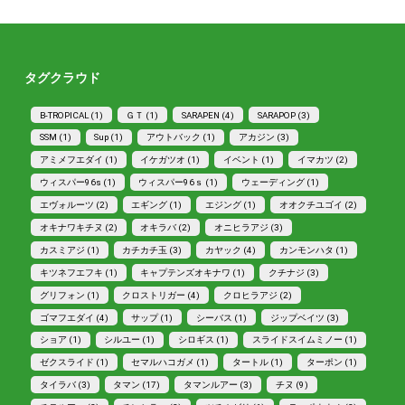
タグクラウド
B-TROPICAL (1)
ＧＴ (1)
SARAPEN (4)
SARAPOP (3)
SSM (1)
Sup (1)
アウトバック (1)
アカジン (3)
アミメフエダイ (1)
イケガツオ (1)
イベント (1)
イマカツ (2)
ウィスパー96s (1)
ウィスパー96ｓ (1)
ウェーディング (1)
エヴォルーツ (2)
エギング (1)
エジング (1)
オオクチユゴイ (2)
オキナワキチヌ (2)
オキラバ (2)
オニヒラアジ (3)
カスミアジ (1)
カチカチ玉 (3)
カヤック (4)
カンモンハタ (1)
キツネフエフキ (1)
キャプテンズオキナワ (1)
クチナジ (3)
グリフォン (1)
クロストリガー (4)
クロヒラアジ (2)
ゴマフエダイ (4)
サップ (1)
シーバス (1)
ジップベイツ (3)
ショア (1)
シルユー (1)
シロギス (1)
スライドスイムミノー (1)
ゼクスライド (1)
セマルハコガメ (1)
タートル (1)
ターポン (1)
タイラバ (3)
タマン (17)
タマンルアー (3)
チヌ (9)